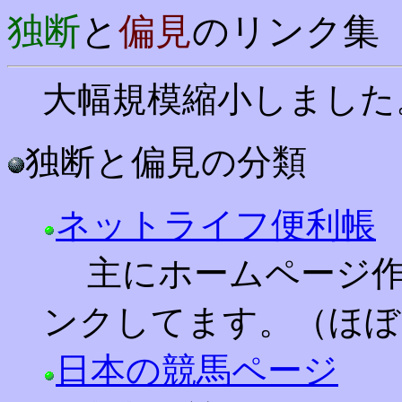
独断
と
偏見
のリンク集
大幅規模縮小しました。(20
独断と偏見の分類
ネットライフ便利帳
主にホームページ作
ンクしてます。（ほぼ
日本の競馬ページ