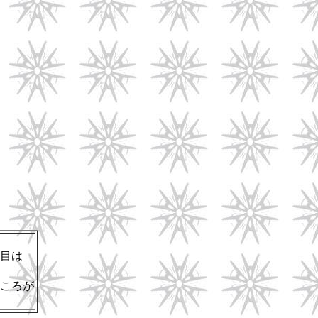
目は
ころが