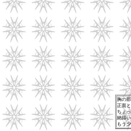
胸の部
正面と
ちょっ
納得い
もう少