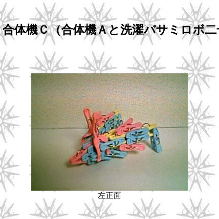
．合体機Ｃ（合体機Ａと洗濯バサミロボ二
左正面