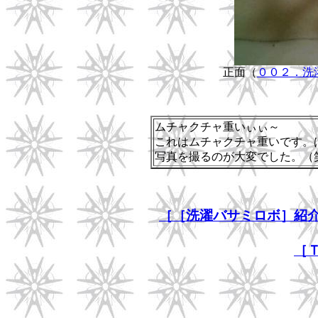
正面（
００２．洗
ムチャクチャ重いぃぃ～
これはムチャクチャ重いです。
写真を撮るのが大変でした。（
［［洗濯バサミロボ］紹
［