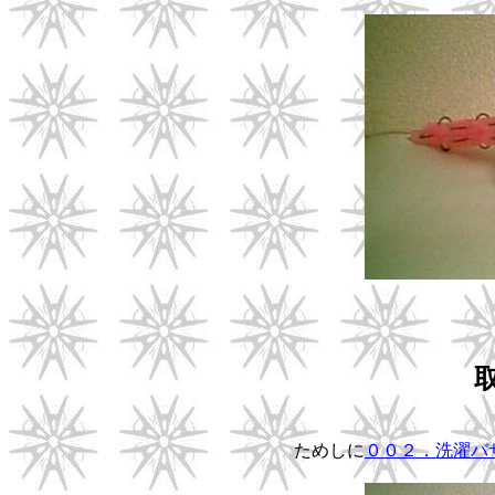
ためしに
００２．洗濯バ