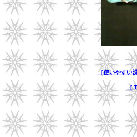
［使いやすい
［