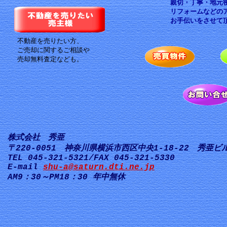
親切・丁寧・地元
リフォームなどの
お手伝いをさせて
不動産を売りたい方、
ご売却に関するご相談や
売却無料査定なども。
株式会社 秀亜
〒220-0051 神奈川県横浜市西区中央1-18-22 秀亜ビル
TEL 045-321-5321/FAX 045-321-5330
E-mail
shu-a@saturn.dti.ne.jp
AM9：30～PM18：30 年中無休