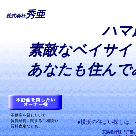
秀亜、横浜,戸部,京急,相鉄,根岸,地下鉄,横須賀,東海道,京浜東北
不動産用語,滞納,回収,大家,保証人,物件,1R,ワンルーム,1K,1DK,1L
秀亜
茅ヶ崎,藤沢,逗子,鎌倉,川崎,戸建,土地,ペット可,女性,神奈川,みな
株式会社
居住,事務所,店舗,不動産,あんしん,敷金,礼金,リフォーム、シ
ハマ
素敵なベイサイ
あなたも住んで
不動産を貸したい方、
賃貸経営に関するご相談や
●横浜の住まい探しは、
賃料査定なども。
京浜急行線『戸部