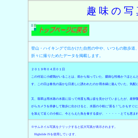
趣 味 の 
登山・ハイキングで出かけた自然の中や、いつもの散歩道
折々に撮りためたデータを掲載します。
２０１９年０４月０１日
この付近に小綬鶏がいることは、前から知っていた、臆病な性格か？ほとん
す、この日は春先の温かな日差しに誘われたのか用水縁に遊んでいた、気配
又、翡翠は用水路の水面に沿って何度も飛ぶ姿を見かけていましたが、産卵
がらカメラを持参して散歩に出かけると、水面の小枝に”居る！”しかもすぐ
を加えて近くの小枝に、今とらえた魚を食する姿が、・・・・・とても恵ま
※サムネイル写真をクリックすると拡大写真が表示されます。
Highslide JSを使用しています、