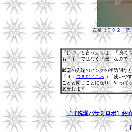
左横（
００２．洗
「持つ」と言うよりは、「腕に
も「手」ではなく「腕」なので
武器の先端のピンクの半透明な
「４．
つまむところ
（「使いや
ことと同じことになり、やっぱ
変更します。
［［洗濯バサミロボ］紹
［