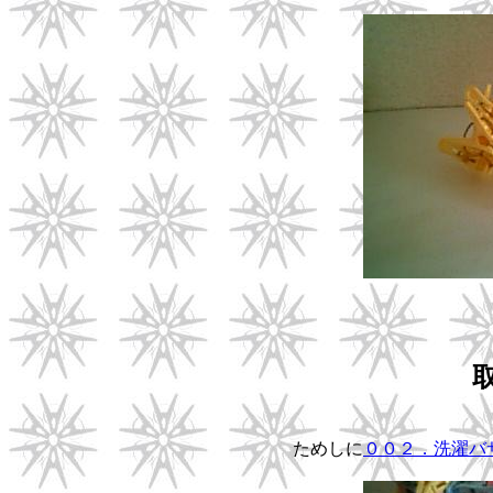
ためしに
００２．洗濯バ