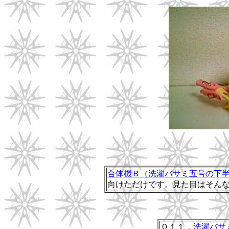
合体機Ｂ（洗濯バサミ五号の下
向けただけです。見た目はそん
０１１．
洗濯バサ