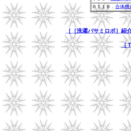
０１１Ｂ．
合体機
［［洗濯バサミロボ］紹
［