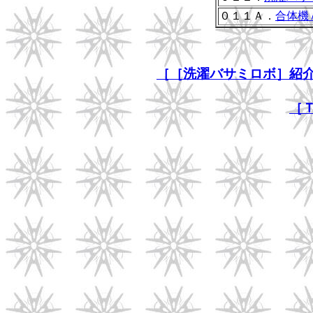
０１１Ａ．
合体機
［［洗濯バサミロボ］紹
［