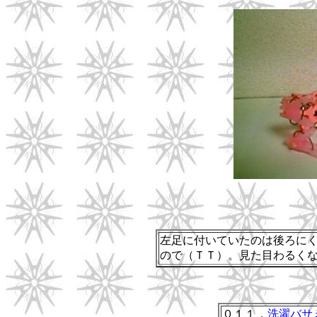
左足に付いていたのは後ろに
ので（ＴＴ）。見た目わるく
０１１．
洗濯バサ