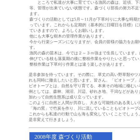
ところで私達が大事に育てている漁民の森は、近頃、下
等、管理が出来ていない状態です。森づくり部長の努力不足
ます。
森づくりの活動としては5月～11月が下草刈りに大事な時期
っています。これからも定期的（基本的に日曜日を目標）に
ていきますので、よろしくお願いします。
他にも大事な樹木の管理作業があります。
今から行楽シーズンになりますが、会員の皆様の協力をお願
す。
漁民の森の苗木は、今では２～３ｍ強まで生長しています。
伸びている枝も落葉期の後に整枝作業をやりたいと思ってい
整枝作業は下草刈り作業とは違う楽しさがあります。
是非参加を待っています。その際に、草丈の高い野草類やツ
れも同時に撤去したいと思います。皆さん、「ビオトープ」
ビオトープとは、自然を守り育てる、本来その地域に棲むい
例としては、森林、湖沼、川辺、砂れき地、干潟などがあり
加わって自然生態系は成り立っています。
このように自然と人間が共存し、大きな可能性のある美しい
「海の窯」で竹炭を作り、川に流していることもビオトープ
これからも私達の行動で山も海も変化していくことでしょう
是非変えて行きましょう。
2008年度 森づくり活動