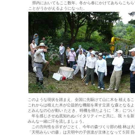
県内においてもここ数年、冬から春にかけてあちらこちら
ことがうかがえるようになった。
このような現状を踏まえ、全国に先駆けて山に木を 植える
これからは植えた木が公益的な機能を果す立派 な森となるよ
とみんなの心が動い たとき、時機を得たように「木」につい
年を感じさせぬ底知れぬバイタリティーと共に、我 々を新
みんな一緒に汗を流しましょう。
この方向性を示すがごとく、今年の森づくり部の植 林は大
「天明みらいの森」は天明中の子供達が主体となって５回 目