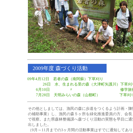
2009年度 森づくり活動
09年4月12日 若者の森（南阿蘇）下草刈り
26日 水、生まれる里の森（大津町矢護川）下草刈
6月10日 〃 修学旅行生受け入
7月28日 天明みらいの森（山都町） 下草刈り
その他としましては、漁民の森に歩道をつくるよう計画・陳
の補助事業）し、漁民の森５ヶ所を緑化推進委員の方、会長
で視察。また県森林整備課へ森づくり活動の実態を早目に通
出しました。
（9月～11月までの3ヶ月間の活動事業はすでに通知してあ