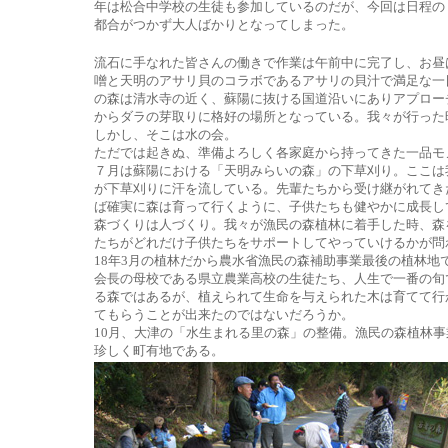
年は松合中学校の生徒も参加しているのだが、今回は日程の
都合がつかず大人ばかりとなってしまった。
流石に手なれた皆さんの働きで作業は午前中に完了し、お昼
噌と天明のアサリ貝のコラボであるアサリの貝汁で満足な一
の森は清水寺の近く、蘇陽に抜ける国道沿いにありアプロー
からダラの芽取りに格好の場所となっている。我々が行った
しかし、そこは水の会。
ただでは起きぬ、準備よろしく各家庭から持ってきた一品モ
７月は蘇陽における「天明みらいの森」の下草刈り。ここは
が下草刈りに汗を流している。先輩たちから受け継がれてき
ば確実に森は育って行くように、子供たちも健やかに成長し
森づくりは人づくり。我々が漁民の森植林に着手した時、森
たちがどれだけ子供たちをサポートしてやっていけるかが問
18年3月の植林だから農水省漁民の森補助事業最後の植林
会長の母校である県立農業高校の生徒たち、人生で一番の旬
る森ではあるが、植えられて生命を与えられた木は育てて行
てもらうことが出来たのではないだろうか。
10月、大津の「水生まれる里の森」の整備。漁民の森植林
珍しく町有地である。