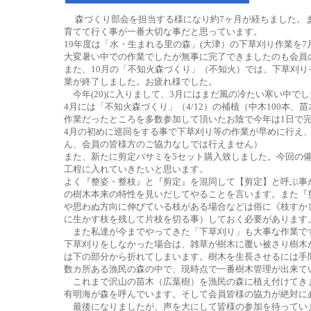
森づくり部会を担当する様になり約7ヶ月が経ちました。
育てて行く事が一番大切な事だと思っています。
19年度は「水・生まれる里の森」(大津）の下草刈り作業を
大変暑い中での作業でしたが無事に完了できましたのも会員
また、10月の「不知火森づくり」（不知火）では、下草刈り
業が終了しました。お疲れ様でした。
今年(20)に入りまして、3月にはまだ風の冷たい寒い中で
4月には「不知火森づくり」（4/12）の補植（中木100本
作業だったところを多数参加して頂いたお陰で今年は1日で
4月の初めに巡回をする事で下草刈り等の作業が早めに行え
ん、会員の皆様方のご協力なしでは行えません）
また、新たに剪定バサミを5セット購入致しました。今回の
工程に入れていきたいと思います。
よく『整姿・整枝』と『剪定』を混同して【剪定】と呼ぶ事
の樹木本来の特性を見いだしてやることを言います。また『
や思わぬ方向に伸びている枝がある場合などは俗に《枝すか
に生かす枝を残して片枝を切る事）しておく必要があります
また私達が今までやってきた「下草刈り」も大事な作業で
下草刈りをしなかった場合は、雑草が樹木に覆い被さり樹木
は下の部分から折れてしまいます。樹木を生長させるには手
数カ所ある漁民の森の中で、現時点で一番樹木管理が出来て
これまで沢山の苗木（広葉樹）を漁民の森に植え付けてき
有明海が森を呼んでいます。そして会員皆様の協力が絶対に
最後になりましたが、声を大にして皆様の参加を待ってい