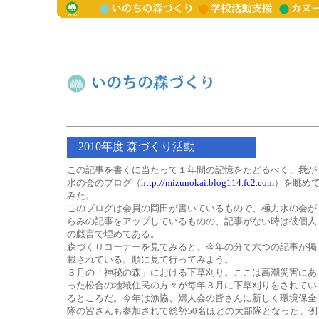
2010年度 森づくり活動
この記事を書くに当たって１年間の記憶をたどるべく、我が
水の会のブログ（
http://mizunokai.blog114.fc2.com
）を眺め
みた。
このブログは会員の岡田が書いているもので、極力水の会が
らみの記事をアップしているものの、記事がない時は彼個人
の戯言で埋めてある。
森づくりコーナーを見てみると、今年の分で六つの記事が掲
載されている。順に見て行ってみよう。
３月の「神秘の森」における下草刈り。ここは高潮災害にあ
った松合の地域住民の方々が毎年３月に下草刈りをされてい
るところだ。今年は漁協、婦人会の皆さんに新しく環境保全
隊の皆さんも参加されて総勢50名ほどの大部隊となった。例