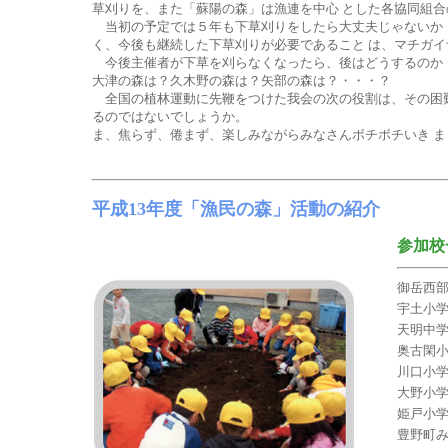
草刈りを、また「蘇陽の森」は漁連を中心 とした各協同組合
当初の予定では５年も下草刈りをしたら大丈夫じゃないか 
く、今後も継続した下草刈りが必要であること は、マチガイ
今後主催者が下草を刈らなくなったら、後はどうするのか 
大津の森は？久木野の森は？矢部の森は？・・・？
全国の植林運動に先鞭をつけた我会の次の役割は、その困難
るのではないでしょうか。
ま、焦らず、倦まず、楽しみながらみなさんボチボチいき ま
平成13年度「漁民の森」活動の紹介
参加校
御岳西
宇土小
天明中
奥古閑
川口小
大野小
姫戸小
豊野町