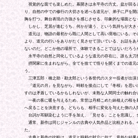
視覚的な面でも楽しめた。幕開きは永平寺の方丈。盆が回ると
り、自然の中での修行の大切さを述べる道元が、弟子に戸を開
胸を打つ。舞台表現の力強さを感じさせる、印象的な場面とな
しかし、芝居が進むうち、何かが違う、という気持ちが大き
道元は、物語の最初から既に人間として高い境地にいる。その
より、道元の行いをありがたく見させて頂いている、お話をあ
ないのだ。どこか他の場所で、体験できることではないだろう
永平寺の自然と同化しているような道元の存在に、誰も太刀打
摂関家に生まれながら、全てを捨てて悟りを開くまでの道元の
う。
三津五郎・橋之助・勘太郎という各世代のスター役者が出演し
『道元の月』を見ながら、時頼を接点にして『冬桜』を思い出
すのは矛盾しているかもしれないが、未熟な人間同士の触れ合
一夜の客に暖を与えるため、常世は丹精こめた鉢植えの桜を薪
へ戻ることを決意する。どちらも、相手に変化を与えた側の人
台詞が耳馴染むように手を加え、「見せる」ことを意識し、
通常、新作は同じジャンルの古典や人気作品と比較される。今
た。
古典と新作の比較は、道元と時頼の対立に似て、意外な結果を