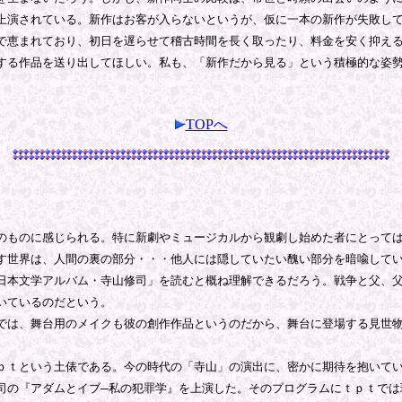
演されている。新作はお客が入らないというが、仮に一本の新作が失敗して
で恵まれており、初日を遅らせて稽古時間を長く取ったり、料金を安く抑え
る作品を送り出してほしい。私も、「新作だから見る」という積極的な姿勢
TOPへ
ものに感じられる。特に新劇やミュージカルから観劇し始めた者にとっては
す世界は、人間の裏の部分・・・他人には隠していたい醜い部分を暗喩して
本文学アルバム・寺山修司」を読むと概ね理解できるだろう。戦争と父、父
いているのだという。
は、舞台用のメイクも彼の創作作品というのだから、舞台に登場する見世物
ｐｔという土俵である。今の時代の「寺山」の演出に、密かに期待を抱いて
の『アダムとイブ─私の犯罪学』を上演した。そのプログラムにｔｐｔでは