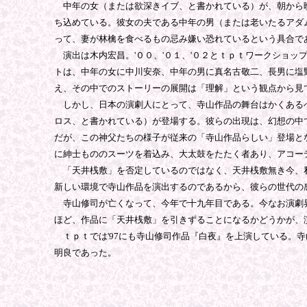
中年の女（または欲深きイブ、と書かれている）が、朝から晩
ち込めている。彼女の夫である中年の男（または老いたるアダ
って、妻が林檎を食べるもの忌み嫌い恐れているという具合で
演出は木内宏昌。'００、'０１、'０２とｔｐｔワークショ
トは、中年の女に中川安奈、中年の男に真名古敬二、長男に塩
え、その中でのストーリーの展開は「理解」という観点から見
しかし、日本の演劇人にとって、寺山作品の舞台はかくあるべ
ロス、と書かれている）が登場する。彼らの出現は、幻想の中
だが、この神父たちの様子が従来の「寺山作品らしい」登場と
に紳士もののスーツを着込み、大太鼓をたたく者あり、アコー
「天井桟敷」を否定しているのではなく、天井桟敷無き今、私
新しい環境で寺山作品を演出するのであるから、彼らの世代の
寺山修司が亡くなって、今年で十九年目である。今なお演劇界
ほど、作品に「天井桟敷」を引きずることになるかどうかが、
ｔｐｔでは'97にも寺山修司作品『白夜』を上演している。
明良であった。