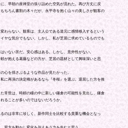
に、早朝の座禅堂の張り詰めた空気が流れた。再び方丈に戻
。もちろん書割の木々だが、永平寺を抱く山々の美しさが観客の
変わらない。観客は、主人公である道元に感情移入するという
。イヤな気分でもない。しかし、私が芝居に求めているものでも
はいない筈だ。安心感はある。しかし、意外性がない。
頼が抱える葛藤などの方が、芝居の題材として興味深いと思
の心を揺さぶるような作品が見たかった。
私に再演の決定権があるなら『冬桜』を選ぶ。退屈した方を推
た常世は、時頼の瞳の中に新しい鎌倉の可能性を見出し、鎌倉
されることが多いのではないだろうか。
るのは非常に珍しく、新作同士を比較する貴重な機会となっ
、双方を動かし変化を与えあう力を生むと思う。