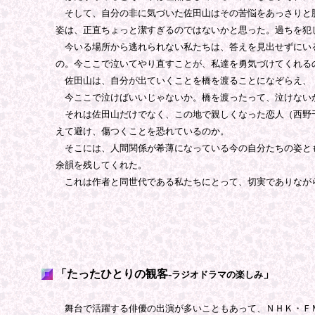
そして、自分の非に気づいた佐田山はその苦悩をあっさりと脱
姿は、正直ちょっと潔すぎるのではないかと思った。過ちを犯
今いる場所から逃れられない私たちは、答えを見出せずにいる
の。今ここで泣いてやり直すことが、私達を勇気づけてくれる
佐田山は、自分が出ていくことを橋を渡ることになぞらえ、
今ここで泣けばいいじゃないか。橋を渡ったって、泣けないか
それは佐田山だけでなく、この地で親しくなった恋人（西野千
えて避け、傷つくことを恐れているのか。
そこには、人間関係が希薄になっている今の自分たちの姿とも
余韻を残してくれた。
これは作者と同世代である私たちにとって、切実でありなが
「たったひとりの観客-
」
ラジオドラマの楽しみ
舞台で活躍する俳優の出演が多いこともあって、ＮＨＫ・ＦＭ