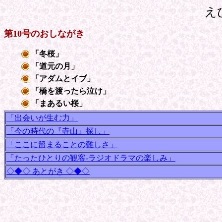
え
第10号のおしながき
「冬桜」
「道元の月」
「アダムとイブ」
「橋を渡ったら泣け」
「まあるい桜
」
「出会いが生む力」
「今の時代の『寺山』探し」
「ここに留まることの難しさ」
「たったひとりの観客-ラジオドラマの楽しみ」
◇◆◇ あとがき ◇◆◇