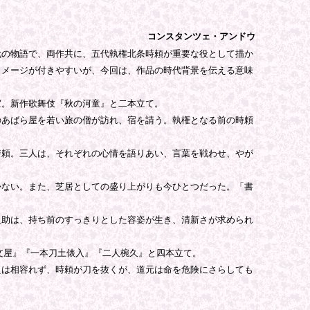
コンスタンツェ・アンドウ
の物語で、両作共に、五代執権北条時頼が重要な役として描か
イメージが付きやすいが、今回は、作品の時代背景を伝える意味
。新作歌舞伎『秋の河童』と二本立て。
あばら屋を若い旅の僧が訪れ、宿を請う。執権となる前の時頼
頼。三人は、それぞれの心情を語りあい、言葉を戦わせ、やが
。
ない。また、芝居としての盛り上がりも今ひとつだった。「書
助は、持ち前のすっきりとした容姿が生き、清新さが求められ
文屋』『一本刀土俵入』『二人椀久』と四本立て。
は相容れず、時頼が刀を抜くが、道元は命を危険にさらしても