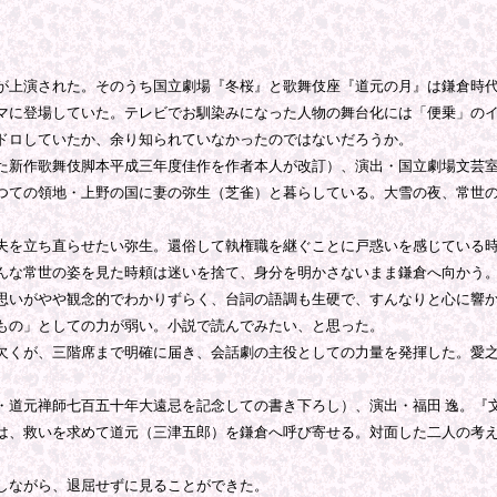
上演された。そのうち国立劇場『冬桜』と歌舞伎座『道元の月』は鎌倉時代
マに登場していた。テレビでお馴染みになった人物の舞台化には「便乗」の
ドロしていたか、余り知られていなかったのではないだろうか。
新作歌舞伎脚本平成三年度佳作を作者本人が改訂）、演出・国立劇場文芸室
ての領地・上野の国に妻の弥生（芝雀）と暮らしている。大雪の夜、常世の
を立ち直らせたい弥生。還俗して執権職を継ぐことに戸惑いを感じている時
んな常世の姿を見た時頼は迷いを捨て、身分を明かさないまま鎌倉へ向かう
いがやや観念的でわかりずらく、台詞の語調も生硬で、すんなりと心に響か
もの」としての力が弱い。小説で読んでみたい、と思った。
くが、三階席まで明確に届き、会話劇の主役としての力量を発揮した。愛之
道元禅師七百五十年大遠忌を記念しての書き下ろし）、演出・福田 逸。『
、救いを求めて道元（三津五郎）を鎌倉へ呼び寄せる。対面した二人の考え
しながら、退屈せずに見ることができた。