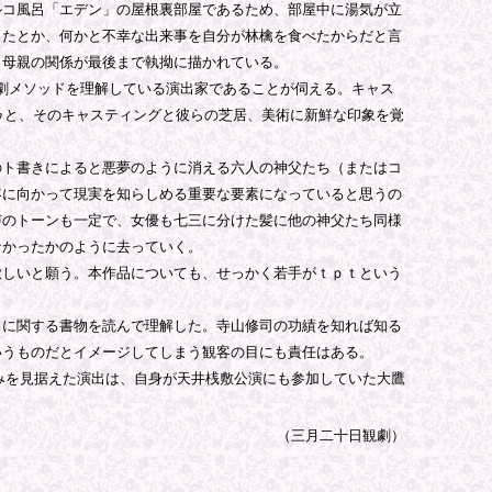
コ風呂「エデン」の屋根裏部屋であるため、部屋中に湯気が立
ったとか、何かと不幸な出来事を自分が林檎を食べたからだと言
と母親の関係が最後まで執拗に描かれている。
演劇メソッドを理解している演出家であることが伺える。キャス
ゥと、そのキャスティングと彼らの芝居、美術に新鮮な印象を覚
ト書きによると悪夢のように消える六人の神父たち（またはコ
客に向かって現実を知らしめる重要な要素になっていると思うの
声のトーンも一定で、女優も七三に分けた髪に他の神父たち同様
なかったかのように去っていく。
しいと願う。本作品についても、せっかく若手がｔｐｔという
に関する書物を読んで理解した。寺山修司の功績を知れば知る
いうものだとイメージしてしまう観客の目にも責任はある。
みを見据えた演出は、自身が天井桟敷公演にも参加していた大鷹
（
三月二十日
観劇）