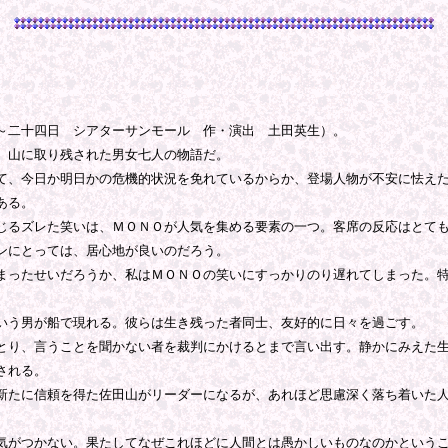
～二十四日 シアターサンモール 作・演出 土田英生）。
、山に取り残された男女七人の物語だ。
、今日か明日かの危機的状況を免れているからか、登場人物が不安に怯えた
ある。
るズレた笑いは、ＭＯＮＯが人気を集める要素の一つ。客席の反応はとても
ンにとっては、居心地が良いのだろう。
ったせいだろうか、私はＭＯＮＯの笑いにすっかりのり遅れてしまった。特
いう男が船で現れる。彼らは生き残った者同士、友好的に日々を過ごす。
り、言うことを聞かない者を裁判にかけるとまで言い出す。静かにみえた生
される。
たに信頼を得た佐田山がリーダーになるが、あれほど思慮深く落ち着いた人
がつかない。果たしてなぜこれほどに人間とは愚かしいものなのかというこ