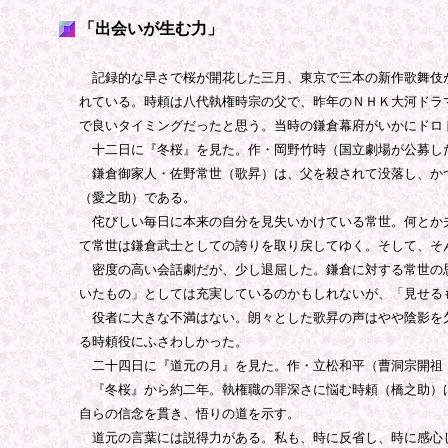
「出会いが生む力」
記録的な早さで桜が開花した三月、東京で三本の新作歌舞伎が
れている。時頼は八代執権時宗の父で、昨年のＮＨＫ大河ドラ
で良いタイミングだったと思う。当時の鎌倉幕府がいかにドロ
十二日に『冬桜』を見た。作・岡野竹時（国立劇場が公募した
鎌倉御家人・佐野常世（歌昇）は、父を殺されて没落し、かつ
（愛之助）である。
侘びしい毎日に本来の自分を見失いかけている常世。何とか夫
て常世は鎌倉武士としての誇りを取り戻してゆく。そして、そ
密度の高い会話劇だが、少し退屈した。鎌倉に対する常世の思
いたもの」としては充実しているのかもしれないが、「見せる
役者に大きな不満はない。朗々とした歌昇の声はやや陰影を欠
る時頼役にふさわしかった。
二十四日に『道元の月』を見た。作・立松和平（曹洞宗開祖・
『冬桜』から約二年。執権職の罪深さに悩む時頼（橋之助）は
自らの信念を貫き、悟りの道を示す。
道元の言葉には説得力がある。私も、時に反省し、時に感心