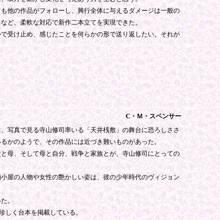
も他の作品がフォローし、興行全体に与えるダメージは一般の
るなど、柔軟な対応で新作二本立てを実現できた。
で受け止め、感じたことを何らかの形で送り返したい。それが
C・Ｍ・スペンサー
、写真で見る寺山修司率いる「天井桟敷」の舞台に恐ろしささ
いるかのようで、その作品には近づき難いものがあった。
と母、そして母と自分、戦争と家族とが、寺山修司にとっての
小屋の人物や女性の艶かしい姿は、彼の少年時代のヴィジョン
いた。
珍しく台本を掲載している。