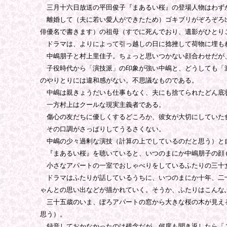
三月十六日放送の平田俊子『まあるい桜』の登場人物はわず
離婚して（夫に若い愛人ができたため）ゴキブリがぞろぞろ出
俳優名で書きます）の祖母（すでに死んでおり、遺影がひとり
ドラマは、よりによって引っ越しの日に捻挫して荷物に埋もれ
中嶋朋子と村上里佳子。ちょっと思いつかない顔合わせだが
子役時代から「演技派」の印象が強い中嶋と、どうしても「渡
のやりとりには違和感がない。不思議なものである。
中嶋は親きょうだいも仕事もなく、夫にも捨てられたどん底
一方村上はクールな現実主義者である。
傷心の友だちに優しくするどころか、彼女が大切にしていた食
その口調がさっぱりしてうるさくない。
中嶋の少々過剰な演技（計算の上でしているのだと思う）と
『まあるい桜』を聴いていると、いつのまにか中嶋朋子の顔
小さなアパートの一室でおしゃべりをしているふたりの三十女
ドラマはふたりが話しているうちに、いつのまにか十年、二十
ゃんとの思い出などが描かれていく。そうか、ふたりはこんな
三十五歳のいま、ぼろアパートの窓から大きな桜の木が見える
思う）。
録音しておかなかったのは残念だが、何度も聞き返したら「こ