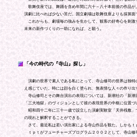
歌舞伎座では、舞踊を含め年間に六十～八十本前後の作品が上
演劇に比べれば少ない筈だ。国立劇場は歌舞伎座よりも採算面
これからも、劇場毎の強みを生かして、観客の好奇心を刺激す
未来の新作づくりの一助になれば、と願う。
「今の時代の『寺山』探し」
演劇の世界で素人である私にとって、寺山修司の世界は独特の
え感じていた。時には顔を白く塗られ、無表情な人々の作り出
寺山修司とその舞台演出の表現については、新潮社の「新潮日
「三大地獄」のヴィジョンとして彼の表現世界の中枢に位置づ
昭和四十二年に三十一歳で設立した演劇実験室「天井桟敷」で
の現れと解釈することができる。
さて、最近私は若い演出家による寺山作品を観た。しかもｔ
ｔｐｔがフューチャーズプログラム２００２として、寺山修司