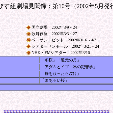
びす組劇場見聞録：第10号（2002年5月発
国立劇場 2002年3/9～24
歌舞伎座 2002年3/3～27
ベニサン・ピット 2002年3/16～4/7
シアターサンモール 2002年3/21～24
NHK・FMシアター 2002年3/16
「冬桜」「道元の月」
「アダムとイブ－私の犯罪学」
「橋を渡ったら泣け」
「まあるい桜」