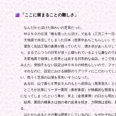
「ここに留まることの難しさ」
なんだかとぼけた味わいの芝居だった。
ＭＯＮＯの公演『橋を渡ったら泣け』である（三月二十一日
大地震で水没してしまった日本（世界中あちこちらしい）で
運良く缶詰工場の倉庫が残っていたり、湧き水があったりして
ら、まるでふつうの日常が淡々と綴られているような趣なので
天変地異で崩壊した世界とは反する日常的な会話。そこで生じ
みえた。突拍子もない設定はＭＯＮＯの特色らしいので、ファ
それなのに、設定における細部のリアリティにこだわってしま
い、危うく芝居の山場を見失いそうになった。
ある日、山で暮らす男女６人のもとへ佐田山（尾形宣久）と
ところが次第にリーダー栗田（奥村泰彦）が独裁的な態度をと
になってしまったという事が、井上（金替康博）の口から明か
結局、栗田の横暴さは他の者の反発を招き、力関係は逆転、新
る。
はたからみるとその事は歴然としているのに、なぜかそれに気