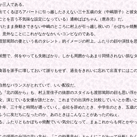
か三人である。
てくるぼろアパートに引っ越したさえない三十五歳の女（中嶋朋子）と彼女
ごとを言う不気味な設定になっている）通称ばばちゃん（麿赤児）だ。
たまま身動きできない中嶋のところに村上が引っ越し祝いの「かぼちゃ焼酎
、意外なことにこれがなかなかいいコンビなのである。
部篤郎の妻という名のタレント」的イメージの村上。ふたりの顔や演技を思
状態で、何をやっても失敗ばかり。しかも周囲からあまり同情されない損な
器を派手に壊しておいて謝りもせず、過去をきれいに忘れて出直すにはこの
自然なバランスがとれていて、いい配役だ。
も『北の国から』も、村上里佳子の抜群のスタイルも渡部篤郎の顔も思い浮
。演じている女優が誰だとか、これまでの出演作と比較していいとか悪いと
年、三十年と時間が遡っていく。会社を辞めたとき、中学生のとき、五歳の
ふうに友だちになったのか、あのときはこんなことがあったのねぇ。
。ふたりともかぼちゃ焼酎でいい気分になって、まぁこれからも何とかやっ
の場面の台詞の言い方が」「この効果音が」とへんにこだわって分析したく