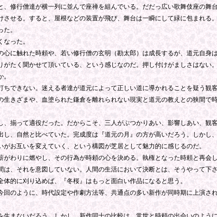
、修行僧達が横一列に並んで座禅を組んでいる。だだっ広い歌舞伎座の舞台
けさせる。すると、屋根などの装置が飛び、舞台は一瞬にして緑に包まれる
った。
くなった。
心に触れた時頼や、若い修行僧の玄明（勘太郎）は成長するが、道元自身は
りがたく聞かせて頂いている、という感じなのだ。押し付けがましさはない
か。
ちできない。迷える者達が道元によって正しい道に導かれることを疑う観客
生きざまや、血塗られた鎌倉を離れられない現実と道元の教えとの狭間で時
、揃って適役だった。だからこそ、三人がぶつかりあい、影響しあい、観客
し、自然と比べていた。完成度は『道元の月』の方が高いだろう。しかし、
いがお互いを変えていく、という構図が芝居として魅力的に感じるのだ。
がわりに燃やし、その行為が時頼の心を決める。執権となった時頼と再会し
間は、それを意図していない。人間の生活において決断とは、そうやって下
全体的に刈り込めば、『冬桜』はもっと面白い作品になると思う。
回のように、時代設定や作劇方法等、共通点の多い新作が同時期に上演され
生まないだろう。しかし、新作同士の比較は、常世と時頼の出会いのように