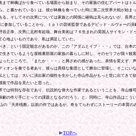
まで林檎ばかり食べている場面から始まり、その家族の住むアパートはトル
ム、と書かれている）は、彼が林檎を食べていた時に第二次世界大戦が始ま
ある。そしてその次男については家族との関係に確執は見られないが、長男
ップに参加していることから、ｔｐｔの芸術監督であるデビッド・ルヴォーの
野谷正幸、次男に北村有起哉、舞台美術は'７６生まれの英国人サイモン・ド
て心地よいものであり、私は満足していた。
き、という固定観念があるのか。この『アダムとイブ・・・』では、台本の
で生きているような屋根裏部屋の家族の暮らしに対し、そのセリフが我々観
なったところで、「またか・・・」と興ざめの感があった。表情を変えず、
ディオンを奏でる者あり、彼らは異様な集団として舞台に登場し、そこにい
としては、大いに演出家の個性を生かした寺山作品がもっと世に出てきて欲
感覚で作品を見たいと思った。
では特別な存在であり、伝説的な偉大な作家であるということを、寺山修司
演劇の作り手にとっての課題となるのだろう。と、同時に、寺山作品はこう
寺山の「天井桟敷」以前の作ではあるが、奇をてらわずにストーリーの本質の
TOPへ