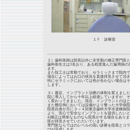
１Ｆ 診療室
２）歯科医師は院長以外に非常勤の矯正専門医
歯科衛生士は3名おり、ある程度進んだ歯周病の
ます。
また技工士は常勤でおり、セラミックまで院内
場合によってはお口の状況を直接拝見させて頂
特にセラミックにおいては色が合わない場合は
します。
３）最近、インプラント治療の体制を変えまし
院に導入してから十年以上経過していますが、
く変わってきました。現在、インプラントのほと
また難症例においては設備がより整った大学病
院長自身が月に３～４回東京歯科大学水道橋病
より、安心で安全なインプラントを提供したい
4)矯正は簡単なものなら院長がする場合もあり
医が拝見させていただいています。
専門医ならではのレベルの高い診療を院長とコ
びが完成します。