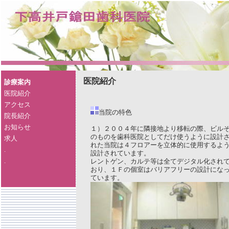
医院紹介
診療案内
医院紹介
アクセス
当院の特色
院長紹介
お知らせ
１）２００４年に隣接地より移転の際、ビル
のものを歯科医院としてだけ使うように設計
求人
れた当院は４フロアーを立体的に使用するよ
.
設計されています。
.
レントゲン、カルテ等は全てデジタル化され
おり、１Ｆの個室はバリアフリーの設計にな
ています。