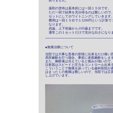
ありません。
薬剤の塗布は基本的には一回１５分です。
ただ一回で結果を充分得るのは難しいので
セットにしてホワイトニングしていきます
費用は一回１５分で１3200円という計算で１
なります。
勿論、上下前歯から小臼歯までです。
通常この１セットだけで充分な白さになり
●無痛治療について
当院では大事な患者の皆様に出来るだけ痛い
局所麻酔を打つ場合、事前に表面麻酔をしま
また、麻酔液は冷えていると痛みが強いので
注射器はスピードと圧力をコントロール出来
こういうことで無痛を謳っている歯科医院が
はまったくの無痛は難しいので、当院では正
し上げています。