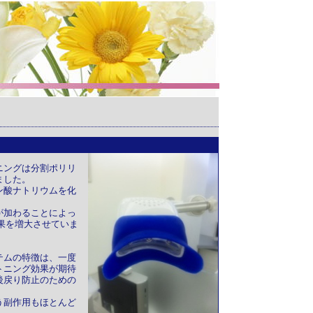
ニングは分割ポリリ
ました。
ン酸ナトリウムを化
が加わることによっ
果を増大させていま
テムの特徴は、一度
トニング効果が期待
後戻り防止のための
う副作用もほとんど