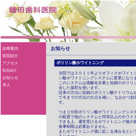
お知らせ
診療案内
医院紹介
アクセス
ポリリン酸ホワイトニング
院長紹介
当院では２０１１年よりオフィスホワイト
お知らせ
ン酸ホワイトニングシステムに変更になり
このシステムは過酸化水素と短鎖のポリリ
求人
合した薬剤を使います。
従来の方法に短鎖のポリリン酸ナトリウム
て今までの方法の欠点を補い.、なおかつ効
す。
つまり分割ポリリン酸ホワイトニングシス
の処置で他のシステムと同等以上のホワイ
できる上、通常受けるホワイトニング後の
食事制限は必要ありません。
またホワイトニング後に起こる凍みるとい