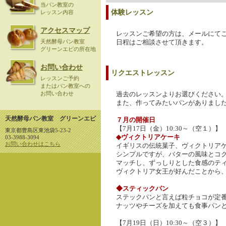
当パン教室の
体験レッスン
レッスン内容
アクセスマップ
レッスンご希望の方は、メールにて
天然酵母パン教室
日程はご相談させて頂きます。
グリーンエピの所在地
お問い合わせ
リクエストレッスン
レッスンご予約
またはパン教室への
お問い合わせ
過去のレッスンよりお選びください。
また、作ってみたいパンがありまし
天然酵母パン教室 グリーンエピ
７月の開催日
【7月17日（金）10:30～（空１）】
東京都豊島区東池袋5-23-2
◆ヴィクトリアケーキ
03-3988-3094
お問い合わせはこちら
イギリスの伝統菓子、ヴィクトリア
シンプルですが、バターの風味とコ
マッチし、ずっしりとした食感のテ
ヴィクトリア女王が好んだことから
◆スティックパン
ステックパンと言えば粒チョコが定番
ナッツやチーズを加えても食事パン
【7月19日（日）10:30～（空３）】