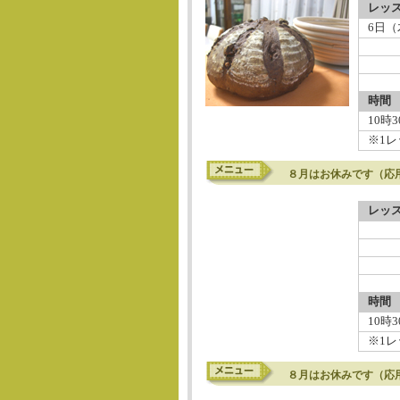
レッ
6日（
時間
10時
※1レ
８月はお休みです（応用
レッ
時間
10時
※1レ
８月はお休みです（応用