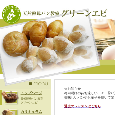
☆お知らせ
トップページ
梅雨明けの待ち遠しい日々、暑い
美味しいパンやお菓子を焼いて楽
天然酵母パン教室
グリーンエピ
過去のレッスンはこちら
カリキュラム