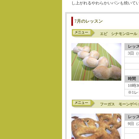
し上がれるやわらかいパンも焼いて
7月のレッスン
エピ シナモンロール
レッ
3日（
時間
10時
※1レ
フーガス モーンゲベッ
レッ
9日（