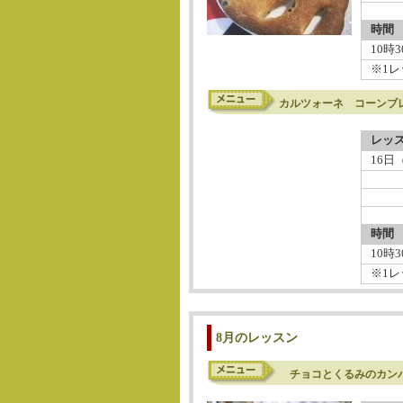
時間
10時
※1レ
カルツォーネ コーンブ
レッ
16日
時間
10時
※1レ
8月のレッスン
チョコとくるみのカンパ