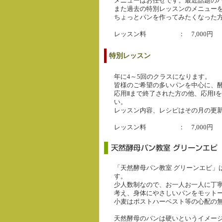
メニューはお任せです。最近話題の
また過去の特別レッスンのメニュー
ちょっとパンを作ってみたくなった
レッスン料 ： 7,000円
特別レッスン
年に4～5回のクラスになります。
皆様のご希望の多いパンを中心に、
応用Ⅱまで終了された方の他、応用Ⅰ
い。
レッスン内容、レシピはその月の更
レッスン料 ： 7,000円
「天然酵母パン教室 グリーンエピ」は
す。
少人数制なので、お一人お一人に丁寧
考え、身体にやさしいパンをモット
小麦はポストハーベスト等の心配の
天然酵母のパンは硬いというイメー