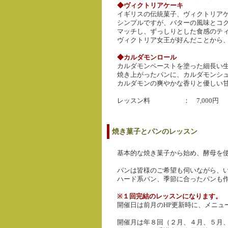
◆ヴィクトリアケーキ
イギリスの伝統菓子、ヴィクトリア
シンプルですが、バターの風味とコ
マッチし、ずっしりとした食感のテ
ヴィクトリア女王が好んだことから
◆カルダモンロール
カルダモンペーストを塗った細長い
焼き上がったパンに、カルダモンシ
カルダモンの爽やかな香りと優しい
レッスン料 ： 7,000円
焼き菓子とパンのレッスン
基本的な焼き菓子から始め、酵母を
パンは皆様のご希望も伺いながら、
ハード系パン、季節に合ったパンも
※１回完結のレッスンになります。
開催日は前月のHP更新時に、メニュ
開催月は年８回（２月、４月、５月