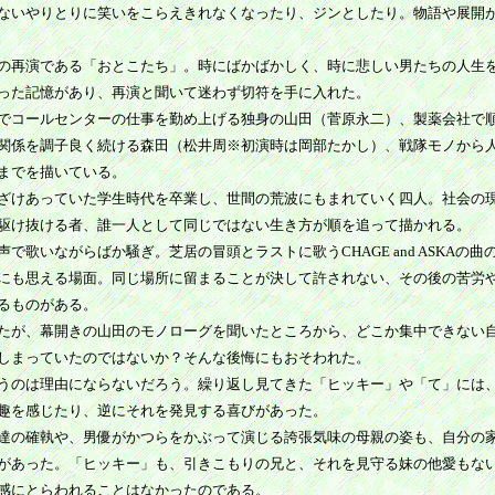
ないやりとりに笑いをこらえきれなくなったり、ジンとしたり。物語や展開
の再演である「おとこたち」。時にばかばかしく、時に悲しい男たちの人生
った記憶があり、再演と聞いて迷わず切符を手に入れた。
でコールセンターの仕事を勤め上げる独身の山田（菅原永二）、製薬会社で
関係を調子良く続ける森田（松井周※初演時は岡部たかし）、戦隊モノから
までを描いている。
ざけあっていた学生時代を卒業し、世間の荒波にもまれていく四人。社会の
駆け抜ける者、誰一人として同じではない生き方が順を追って描かれる。
歌いながらばか騒ぎ。芝居の冒頭とラストに歌うCHAGE and ASKAの
にも思える場面。同じ場所に留まることが決して許されない、その後の苦労
るものがある。
たが、幕開きの山田のモノローグを聞いたところから、どこか集中できない
しまっていたのではないか？そんな後悔にもおそわれた。
うのは理由にならないだろう。繰り返し見てきた「ヒッキー」や「て」には
趣を感じたり、逆にそれを発見する喜びがあった。
達の確執や、男優がかつらをかぶって演じる誇張気味の母親の姿も、自分の
があった。「ヒッキー」も、引きこもりの兄と、それを見守る妹の他愛もな
感にとらわれることはなかったのである。