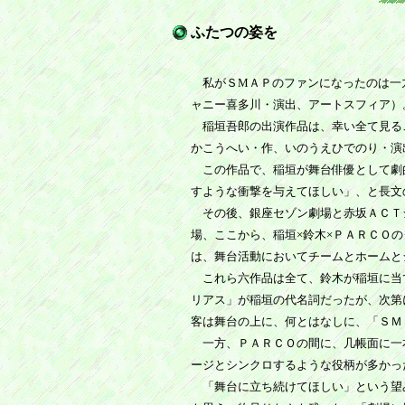
ふたつの姿を
私がＳМＡＰのファンになったのは一
ャニー喜多川・演出、アートスフィア）
稲垣吾郎の出演作品は、幸い全て見る
かこうへい・作、いのうえひでのり・演
この作品で、稲垣が舞台俳優として劇
すような衝撃を与えてほしい」、と長文
その後、銀座セゾン劇場と赤坂ＡＣＴシ
場、ここから、稲垣×鈴木×ＰＡＲＣＯ
は、舞台活動においてチームとホームと
これら六作品は全て、鈴木が稲垣に当
リアス」が稲垣の代名詞だったが、次第
客は舞台の上に、何とはなしに、「ＳＭ
一方、ＰＡＲＣＯの間に、几帳面に一
ージとシンクロするような役柄が多かっ
「舞台に立ち続けてほしい」という望