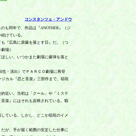
コンスタンツェ・アンドウ
も同年で、作品は『ANOTHER』（ジ
い続けている。
ても『広島に原爆を落とす日』だ。（つ
Ｏ劇場）
てほしい、いつかまた劇場に爆弾を落と
和也・演出）でＰＡＲＣＯ劇場に再登
ージカル『恋と音楽』三部作まで。稲垣
較的近い。当初は「クール」や「ミステ
と音楽』にはそれも反映されている。観
演している。しかし、どこか稲垣のイメ
。だが、手が届く範囲の安定した仕事に