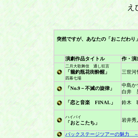
え
突然ですが、あなたの「おこだわり
演劇作品タイトル
作・演
二月大歌舞伎 通し狂言
「籠釣瓶花街酔醒
」
三世
四幕七場
中島か
「No.9－不滅の旋律
」
白井 
「恋と音楽 FINAL
」
鈴木 
ハイバイ
岩井秀
「おとこたち
」
バックステージツアーの魅力