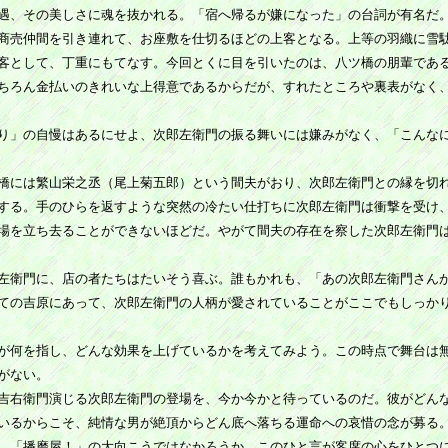
遇、その美しさに魂を抜かれる。「宿へ帰るが嫌になった」の台詞が有名だ
商売仲間を引き連れて、お座敷を仕切るほどの上客となる。上等の羽織に雪
客として、丁重にもてなす。今回とくに目を引いたのは、八ツ橋の朋輩であ
ちろん金払いのきれいな上得意であるからだが、すれたところや裏表がなく
り」の自慢はあるにせよ、次郎左衛門の振る舞いには嫌みがなく、「こんな
橋には繁山栄之丞（尾上菊五郎）という間夫がおり、次郎左衛門との縁を切
する。手のひらを返すような突然の冷たい仕打ちに次郎左衛門は衝撃を受け
場を立ち去ることができないほどだ。やがて間夫の存在を察した次郎左衛門
左衛門に、店の者たちはたいそう喜ぶ。誰もかれも、「あの次郎左衛門さん
ての吉原にあって、次郎左衛門の人柄が愛されていることがここでもしっか
が何を指し、どんな効果を上げているかを考えてみよう。この時点で舞台は
がない。
吉右衛門演じる次郎左衛門の登場を、今か今かと待っているのだ。彼がどん
いるからこそ、純情な男が絶頂からどん底へ落ちる運命への哀惜の念が募る
、「播磨屋！」の大向こうではなかろうか。このひと言が客席の心をひとつ