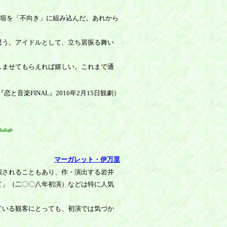
稲垣を「不向き」に組み込んだ。あれから
思う。アイドルとして、立ち居振る舞い
。
しませてもらえれば嬉しい。これまで通
『恋と音楽FINAL』2016年2月15日観劇
）
マーガレット・伊万里
演されることもあり、作・演出する岩井
て」（二〇〇八年初演）などは特に人気
ている観客にとっても、初演では気づか