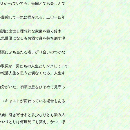
がわかっていても、毎回とても楽しんで
を凝縮して一気に描かれる。二〇一四年
順調に出世し理想的な家庭を築く鈴木
人気俳優になるもお酒で身を持ち崩す津
現実にぶち当たる者、折り合いのつかな
曲の歌詞が、男たちの人生とリンクして、す
や転落人生を思うと切なくなる。人生す
自分がいた。初演は息をひそめて見守っ
、（キャストが変わっている場合もある
家族に引き寄せると多少なりとも染み入
いやりとりは何度見ても笑え、かつ、ほ