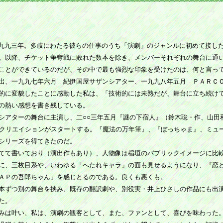
九九三年。多岐にわたる彼らの仕事のうち「演劇」のジャンルに初めて接したの
。以降、チケット争奪戦に敗れた数本を除き、メンバーそれぞれの舞台に通
ことができているのだが、その中で最も強烈な印象を受けたのは、何と言っ
出、一九九七年六月 紀伊国屋サザンシアター、一九九八年五月 ＰＡＲＣ
的に変貌したことに感動した私は、「技術的には未熟だが、舞台に立ち続け
の熱い感想を書き残している。
アターの舞台に主演し、二○○三年五月『謎の下宿人』（鈴木聡・作、山田
のクリエイションがスタートする。『魔法の万年筆』、『ぼっちゃま』、ミュ
シリーズを得てきたのだ。
てて書いており（演出作もあり）、人物像は稲垣のパブリックイメージに比
に、三枚目系や、いわゆる「へたれキャラ」の面も見せるようになり、『恋
ＡＰの吾郎ちゃん」を感じとるのである。良くも悪くも。
本ずつ別の舞台を挟み、既存の翻訳劇や、別役実・井上ひさしの作品にも出
た。
みは叶い、私は、演劇の観客として、また、ファンとして、喜びを味わった