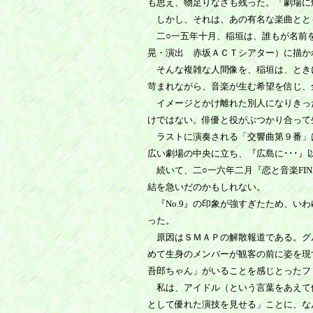
も思え、物足りなさも残った。「劇場に
しかし、それは、あの有名な楽曲とと
二○一五年十月、稲垣は、誰もが名前を
晃・演出 赤坂ＡＣＴシアター）に描か
そんな複雑な人間像を、稲垣は、とき
苛まれながら、音楽が生む希望を信じ、
イメージとかけ離れた別人になりきっ
けではない。俳優と役がぶつかり合って
ラストに演奏される「交響曲第９番」
広い劇場の中央に立ち、『広島に･･･
続いて、二○一六年二月『恋と音楽FI
結を急いだのかもしれない。
『No.9』の印象が強すぎたため、い
った。
原因はＳＭＡＰの解散報道である。グ
めて生身のメンバーが観客の前に姿を現
吾郎ちゃん」がいることを感じとったフ
私は、アイドル（という言葉をあえて
として優れた演技を見せる」ことに、な