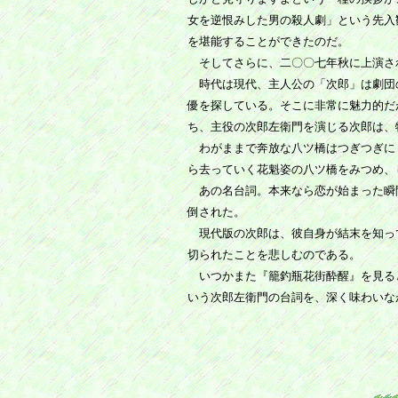
女を逆恨みした男の殺人劇」という先入
を堪能することができたのだ。
そしてさらに、二〇〇七年秋に上演さ
時代は現代、主人公の「次郎」は劇団
優を探している。そこに非常に魅力的だ
ち、主役の次郎左衛門を演じる次郎は、
わがままで奔放な八ツ橋はつぎつぎに
ら去っていく花魁姿の八ツ橋をみつめ、
あの名台詞。本来なら恋が始まった瞬
倒された。
現代版の次郎は、彼自身が結末を知っ
切られたことを悲しむのである。
いつかまた『籠釣瓶花街酔醒』を見る
いう次郎左衛門の台詞を、深く味わいな