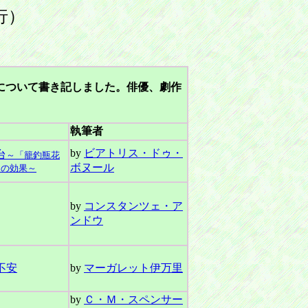
行）
について書き記しました。俳優、劇作
執筆者
by
ビアトリス・ドゥ・
台
～「籠釣瓶花
ボヌール
うの効果～
by
コンスタンツェ・ア
ンドウ
不安
by
マーガレット伊万里
by
Ｃ・Ｍ・スペンサー