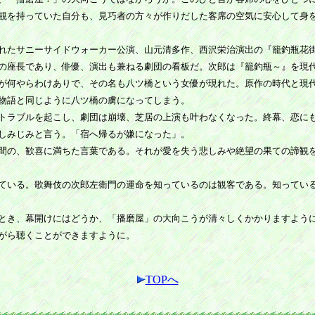
観を持っていた自分も、見巧者の方々が作りだした客席の空気に安心して身
れたサニーサイドウォーカー公演、山元清多作、西沢栄治演出の『籠釣瓶花
の座長であり、俳優、演出も兼ねる劇団の看板だ。次郎は『籠釣瓶～』を現
が何やらわけありで、その名も八ツ橋という女優が現れた。原作の時代と現
物語と同じように八ツ橋の虜になってしまう。
トラブルを起こし、劇団は崩壊、芝居の上演も叶わなくなった。終幕、恋に
しみじみと言う。「宿へ帰るが嫌になった」。
間の、歓喜に満ちた言葉である。それが愛を失う悲しみや絶望の果ての諦観
ている。歌舞伎の次郎左衛門の運命を知っているのは観客である。知ってい
とき、幕開けにはどうか、「播磨屋」の大向こうが清々しくかかりますよう
がら聴くことができますように。
TOPへ