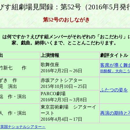
びす組劇場見聞録：第52号（2016年5月発
第52号のおしながき
」は何ですか？えびす組メンバーがそれぞれの「おこだわり」
家、戯曲。納得いくまで、とことんこだわります。
出
上演情報
劇評タイトル
歌舞伎座
客席が導く舞
河竹新七 作
2016年2月2日～26日
街酔醒」大向こ
ずき 作
赤坂アクトシアター
晃 演出
2015年10月10日～25日
ふたつの姿を
PARCO劇場
聡 作・演出
2016年2月3日～3月8日
東京芸術劇場 シアターイ
人 作・演出
ースト
再演の期待と
2016年4月4日～17日
～英国ナショナルシアター～