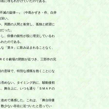
の底に埋もれかけていたのである。
―不滅の旋律―』（中島かずき・作、白井
情深い。
い、周囲の人間と衝突し、孤独と絶望に
的だった。
うし、俳優の個性が役に埋没しているわ
られたのである。
んな「第９」に飲み込まれることなく、
ＡＲＣＯ劇場の閉館が近づき、三部作の完
別の意味で、特別な感慨を抱くことにな
は否めない。タイミング的に、騒動後初
し、舞台上に、いつも通り「ＳＭＡＰの
と改めて痛感した。これは、「舞台俳優
、数少ない存在に近づいたと思ってい