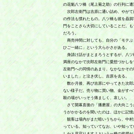
の花魁八ツ橋（尾上菊之助）の行列に遭
次郎左衛門は吉原に通い詰め、やがて
の作法も慣れたもの。八ツ橋も彼を贔屓
門をことさら大切にしていることだ。も
だろう。
商売仲間に対しても、自分の「モテぶ
ひご一緒に」という大らかさがある。
身請け話がまとまろうとするが、八ツ
満座のなかで次郎左衛門に愛想づかしを
左衛門への同情のあまり、なかなかその
いました」と泣き伏し、吉原を去る。
数か月後、再び吉原にやってきた次郎
ない様子だ。売り物に買い物、金がすべ
殺の場がいっそう痛ましく、哀しい。
さて開幕直後の「播磨屋」の大向こう
うがかかるのを聞いたのは、ほかに記憶
観客は場内がまだ暗いうちから、中村
っている。知っていてなお、いや知って
しかと見守りますよという一種の挨拶が