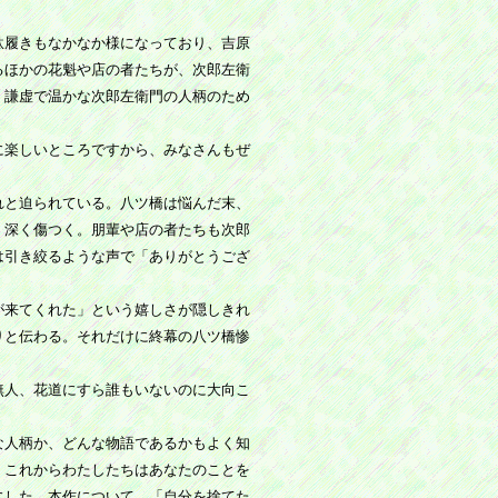
。
駄履きもなかなか様になっており、吉原
るほかの花魁や店の者たちが、次郎左衛
、謙虚で温かな次郎左衛門の人柄のため
に楽しいところですから、みなさんもぜ
れと迫られている。八ツ橋は悩んだ末、
、深く傷つく。朋輩や店の者たちも次郎
は引き絞るような声で「ありがとうござ
が来てくれた」という嬉しさが隠しきれ
りと伝わる。それだけに終幕の八ツ橋惨
無人、花道にすら誰もいないのに大向こ
な人柄か、どんな物語であるかもよく知
。これからわたしたちはあなたのことを
にした。本作について、「自分を捨てた