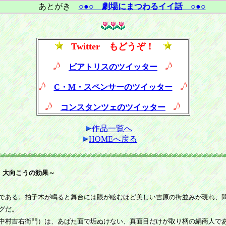
あとがき
○●○ 劇場にまつわるイイ話 ○●○
Twitter もどうぞ！
ビアトリスのツイッター
C・M・スペンサーのツイッター
コンスタンツェのツイッター
作品一覧へ
HOMEへ戻る
」大向こうの効果～
である。拍子木が鳴ると舞台には眼が眩むほど美しい吉原の街並みが現れ、
グだ。
中村吉右衛門）は、あばた面で垢ぬけない、真面目だけが取り柄の絹商人で