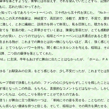
爆弾を落とすような」衝撃には出会えず、それを望んでいたことすら、記憶
もに、忘れた頃にやってきた。
知っているであろうベートーベンの、三十代から五十代を演じた。『No.9
れたこの天才作曲家は、神経質で、高圧的で、冷酷で、真摯で、不屈で、愛
に激しく、ときに繊細に、説得力を持って体現し、私を圧倒した。聴力を失
全てを「歓喜の歌」へと昇華させていく姿は、陳腐な形容だが、とても感動
たのが良い、というのではない。稲垣とベートーベンには共通点があると思
生まれる熱が、これまでの舞台とは比べ物にならないほど、高く、強く感じ
は、とてつもないパワーを持ち、聞く者にカタルシスを与える。稲垣は、そ
』以降、二つ目の爆弾を落としてくれた。
NAL』に主演。半年もあけずに舞台に出たことはなかったが、「ホーム」Ｐ
わゆる「お馴染みの公演」をどう感じるか、少し不安だったが、これまでとは
ループ存続で決着したものの、ファンの心に少なからずしこりを残したこと
す場となったこの作品。もちろん、直接的なコメントなどはなかった。しか
ァンたちは、心のしこりを溶かすことができたのである。
使う）が舞台に立つ意味の一つは、「単純にその姿を見せる」ことなのだ、
んら劣らない価値を持つと信じる。そして、稲垣は今、その両方を満たせる