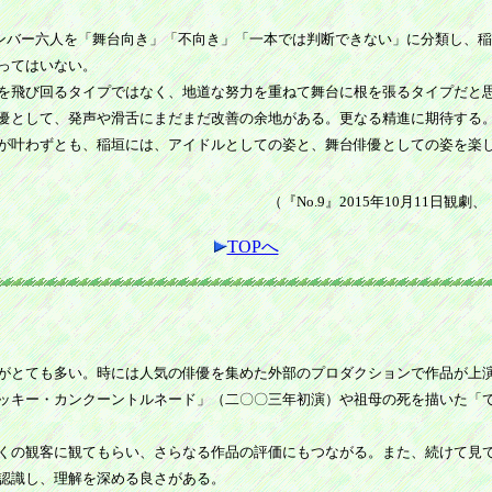
メンバー六人を「舞台向き」「不向き」「一本では判断できない」に分類し、
ってはいない。
を飛び回るタイプではなく、地道な努力を重ねて舞台に根を張るタイプだと
優として、発声や滑舌にまだまだ改善の余地がある。更なる精進に期待する
れが叶わずとも、稲垣には、アイドルとしての姿と、舞台俳優としての姿を楽
（『No.9』2015年10月11日観劇、
TOPへ
がとても多い。時には人気の俳優を集めた外部のプロダクションで作品が上
ッキー・カンクーントルネード」（二〇〇三年初演）や祖母の死を描いた「
くの観客に観てもらい、さらなる作品の評価にもつながる。また、続けて見
認識し、理解を深める良さがある。