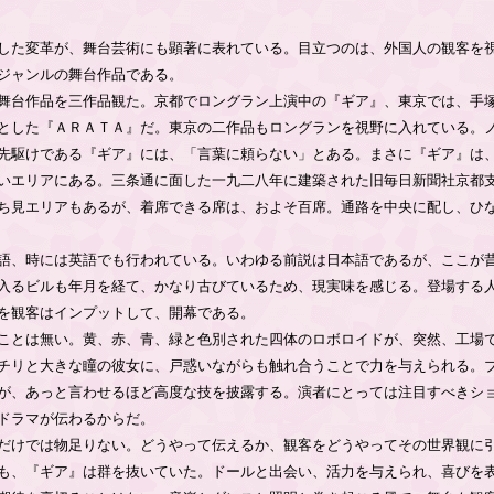
した変革が、舞台芸術にも顕著に表れている。目立つのは、外国人の観客を
ジャンルの舞台作品である。
舞台作品を三作品観た。京都でロングラン上演中の『ギア』、東京では、手
とした『ＡＲＡＴＡ』だ。東京の二作品もロングランを視野に入れている。
先駆けである『ギア』には、「言葉に頼らない」とある。まさに『ギア』は
いエリアにある。三条通に面した一九二八年に建築された旧毎日新聞社京都
ち見エリアもあるが、着席できる席は、およそ百席。通路を中央に配し、ひ
語、時には英語でも行われている。いわゆる前説は日本語であるが、ここが
入るビルも年月を経て、かなり古びているため、現実味を感じる。登場する
を観客はインプットして、開幕である。
ことは無い。黄、赤、青、緑と色別された四体のロボロイドが、突然、工場
チリと大きな瞳の彼女に、戸惑いながらも触れ合うことで力を与えられる。
が、あっと言わせるほど高度な技を披露する。演者にとっては注目すべきシ
ドラマが伝わるからだ。
だけでは物足りない。どうやって伝えるか、観客をどうやってその世界観に
も、『ギア』は群を抜いていた。ドールと出会い、活力を与えられ、喜びを