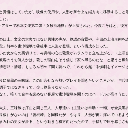
と覚悟はしていたが、映像の使用や、人形が舞台上を縦方向に移動すること
した。
アターで杉本文楽第二弾『女殺油地獄』が上演された。今度こそはと、後方
。
の口上。文楽の太夫ではない男性の声が、物語の背景や、今回の上演形態を
段」前半を素浄瑠璃で④後半に人形が登場、という構成を知った。
いた女からの裏切りで、与兵衛の心に殺意がムラムラと立ち上がる」（上演
観客のうち何人かは、殺しの理由をそう信じて家へ帰るのだな、と思うと釈
清志郎・清馗。もちろん初めて聞く調べで、これから起こる惨劇をイメージ
。
りに藤蔵の三味線。この組合せなら熱いプレイを聞きたいところだが、与兵
調子ではなさそうで、少し物足りなかった。
なく、暗くて台本も読めない客席で素浄瑠璃を聞くのはハードルが高そうだ
太夫、三味線は序曲と同じ三人。人形遣い（主遣いは幸助・一輔）が全員黒
り板）がないのは『曾根崎』と同様だが、やはり、人形が宙に浮いているよ
まみれの男女が滑る」という動きも横方向だったので、手摺りで床を感じさ