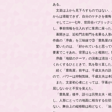
ある。
文楽は上から見下ろすものではない、
からは堪能できず、自分のケチさを後悔
そして二○一七年、世田谷パブリックシ
し、事前情報を仕入れずに客席に座った
幕開きは、近松門左衛門を名乗る人形
作曲の「序曲」を三味線で③「豊島屋の
驚いたのは、「好かれていると思って
要素でこそあれ、背景はもっと複雑だ。
序曲「地獄のテーマ」の演奏は清治・
くわくするひとときで、気を取り直した
続く「豊島屋」前半は、千歳太夫の語
ので、パワーは抑制気味。千歳太夫は本
また、文楽初心者にとっては、字幕が
屈しないかと不安を覚えた。
「豊島屋」後半、語りは呂勢太夫・靖
し、人形にとっての地面に相当する仕切
ない。舞台上の縦移動は殆どなく、「油