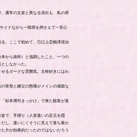
等、通常の文楽と異なる演出も、私の席
サイドながら一階席を押さえて一安心
語る。ここで初めて、①口上②鶴澤清治
台本から抜粋）と強調したこと。一つの
然としなかった。
させるダークな雰囲気。太棹好きにはわ
衛の実母と継父の愁嘆がメインの場面な
。「杉本博司きっかけ」で来た観客が退
衣姿で、手摺り（人形遣いの足元を隠
うだし、遣いにくそうに見えて落ち着か
せた方が効果的だったのではないだろう