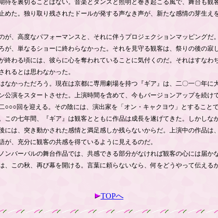
期待を裏切ることはない。音楽とダンスと照明と巻き起こる風で、舞台も観
止めた。独り取り残されたドールが発する声なき声が、新たな感情の芽生え
のが、高度なパフォーマンスと、それに伴うプロジェクションマッピングだ
ろが、単なるショーに終わらなかった。それを見守る観客は、祭りの後の寂
が終わる頃には、彼らに心を奪われていることに気付くのだ。それはすなわ
されるとは思わなかった。
はなかっただろう。現在は京都に専用劇場を持つ『ギア』は、二〇一〇年に
ン公演をスタートさせた。上演時間を含めて、今もバージョンアップを続け
二○○○回を迎える。その陰には、演出家を「オン・キャクヨウ」とすること
。この七年間、『ギア』は観客とともに作品は成長を遂げてきた。しかしな
後には、突き動かされた感情と満足感しか残らないからだ。上演中の作品は
語が、充分に観客の共感を得ているように見えるのだ。
ノンバーバルの舞台作品では、共感できる部分がなければ観客の心には届か
は、この秋、再び幕を開ける。言葉に頼らないなら、何をどうやって伝える
TOPへ