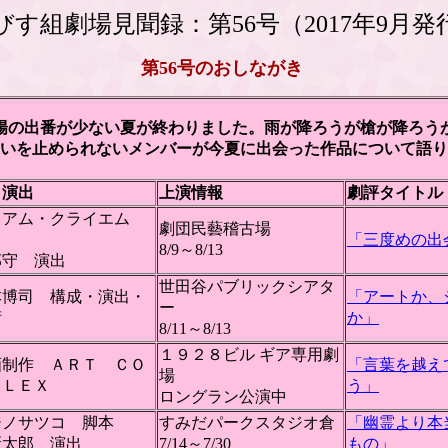
びす組劇場見聞録：第56号（2017年9月発
第56号のおしながき
陽の出番が少ない夏が終わりました。雨が降ろうが槍が降ろう
いを止められないメンバーが今夏に出会った作品について語り
・演出
上演情報
劇評タイトル
リアム・クライエム
劇団民藝稽古場
作
「三度めの出
8/9～8/13
部守 演出
世田谷パブリックシアタ
本博司 構成・演出・
「アートか、
ー
術
か」
8/11～8/13
１９２８ビル ギア専用劇
画制作 ＡＲＴ ＣＯ
「言葉を越え
場
ＰＬＥＸ
う」
ロングラン公演中
ジノサツコ 脚本
すみだパークスタジオ倉
「幽霊より本
新太郎 演出
7/14～7/30
もの」