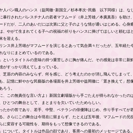
人パン職人のハンス（益岡徹･新国立／杉本孝次･民藝 以下同様）は、な
に暴行されたパレスチナ人の若者マフムード（井上芳雄／本廣真吾）を助け
ードだが、二人のあいだには次第に父と子のような情が通いはじめる。心身
は、やがて生まれてくる子への祝福の祈りをハンスに捧げてほしいと頼むほ
末を迎える。
リンス井上芳雄がマフムードを演じるとあって気合満々だったが、五年経た
れなりにまとめているのである。
」というタイトルの意味の持つ重苦しさに胸が痛んだ。その感覚は非常に新
憶がすっかり消えてしまっている。
、芝居の内容のみならず、何を感じ、どう考えたのかが消し飛んでしまって
も、記憶に鮮やかな民藝版の各場面を井上芳雄や益岡徹に「置き換えて」想
あろう。
に、この無責任な言い方よ）新国立劇場版から手ごたえが得られなかったの
、ひとつの舞台として、まとまりを欠いていたためらしい。
ったかの答であり、若手、中堅、ベテランの俳優陣はじめ、作り手すべてが
る。さらにこの舞台は今現在に留まらず、たとえば五年後、マフムードの兄
らに変容する可能性を、期待をもって想像できるのである。
」について。タイトルは作品の顔であり、客席への最初のメッセージである