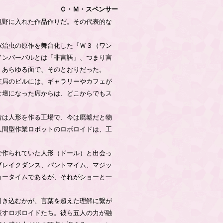
Ｃ・Ｍ・スペンサー
視野に入れた作品作りだ。その代表的な
塚治虫の原作を舞台化した『Ｗ３（ワン
ノンバーバルとは「非言語」、つまり言
、あらゆる面で、そのとおりだった。
支局のビルには、ギャラリーやカフェが
な壇になった席からは、どこからでもス
昔は人形を作る工場で、今は廃墟だと物
人間型作業ロボットのロボロイドは、工
で作られていた人形（ドール）と出会っ
ブレイクダンス、パントマイム、マジッ
ョータイムであるが、それがショーと一
引き込むかが、言葉を超えた理解に繋が
表すロボロイドたち。彼ら五人の力が融