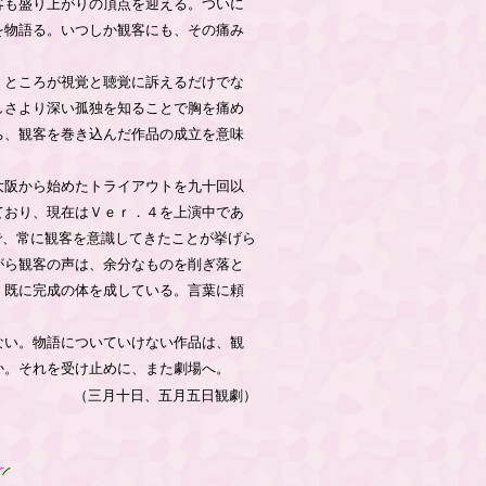
客も盛り上がりの頂点を迎える。ついに
を物語る。いつしか観客にも、その痛み
。ところが視覚と聴覚に訴えるだけでな
しさより深い孤独を知ることで胸を痛め
ち、観客を巻き込んだ作品の成立を意味
大阪から始めたトライアウトを九十回以
ており、現在はＶｅｒ．４を上演中であ
で、常に観客を意識してきたことが挙げら
がら観客の声は、余分なものを削ぎ落と
、既に完成の体を成している。言葉に頼
ない。物語についていけない作品は、観
か。それを受け止めに、また劇場へ。
（三月十日、五月五日観劇）