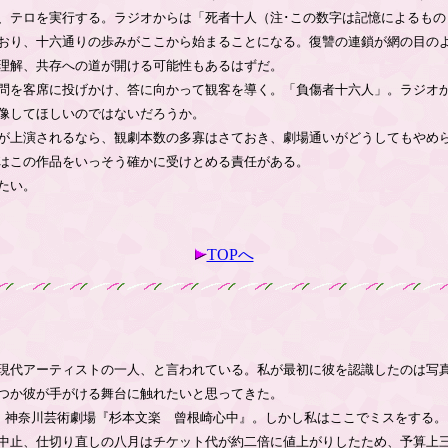
、テロを実行する。ラジオからは「死者十人（注･この数字は記憶によるもの
おり、十六通りの歩みがここから始まることになる。復讐の連鎖が網の目の
理解、共存への道が開ける可能性もあるはずだ。
問を客席に投げかけ、答に向かって観客を導く。「負傷者十六人」。ラジオ
像してほしいのではないだろうか。
が上演されるなら、観劇本数の多寡はさておき、劇場通いがどうしてもやめ
はこの作品をいっそう確かに受けとめる責任がある。
たい。
TOPへ
現代アーティストの一人、と言われている。私が最初に彼を認識したのは写
つか彼が手がける舞台に触れたいと思ってきた。
神奈川芸術劇場『杉本文楽 曾根崎心中』。しかし私はここでミスをする。
中止、仕切り直しの八月はチケット代が約二倍に値上がりしたため、予算上