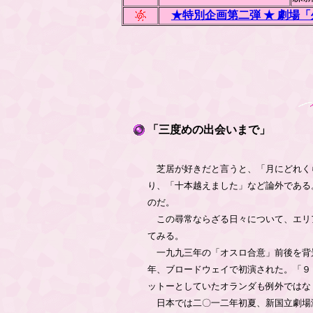
★特別企画第二弾 ★ 劇場
「三度めの出会いまで」
芝居が好きだと言うと、「月にどれく
り、「十本越えました」など論外である
のだ。
この尋常ならざる日々について、エリアム
てみる。
一九九三年の「オスロ合意」前後を背
年、ブロードウェイで初演された。「９
ットーとしていたオランダも例外ではな
日本では二〇一二年初夏、新国立劇場