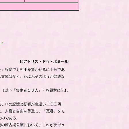
ビアトリス・ドゥ・ボヌール
た」程度でも相手を驚かせるに十分であ
ら支障はなく、たぶんそのほうが普通な
-』（以下『負傷者１６人』）を題材に記し
発テロの記憶と影響が色濃い二〇〇四
た。人権と自由を尊重し、「寛容」をモ
たのである。
藝の稽古場公演において、これがデヴュ