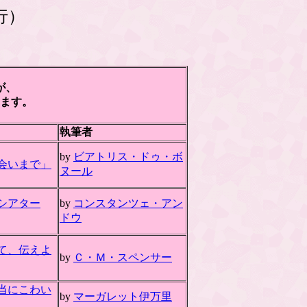
行）
が、
ます。
執筆者
by
ビアトリス・ドゥ・ボ
会いまで」
ヌール
シアター
by
コンスタンツェ・アン
ドウ
て、伝えよ
by
Ｃ・Ｍ・スペンサー
当にこわい
by
マーガレット伊万里