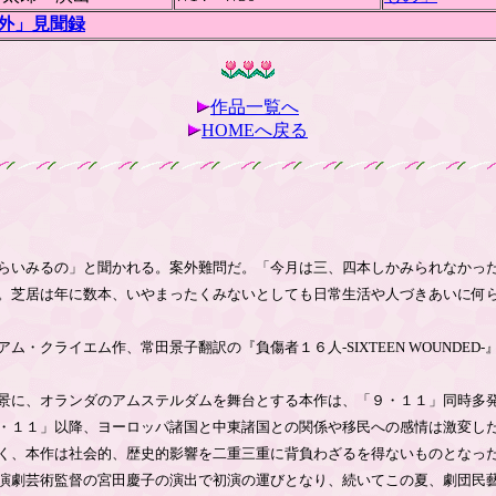
「外」見聞録
作品一覧へ
HOMEへ戻る
らいみるの」と聞かれる。案外難問だ。「今月は三、四本しかみられなかっ
。芝居は年に数本、いやまったくみないとしても日常生活や人づきあいに何
・クライエム作、常田景子翻訳の『負傷者１６人-SIXTEEN WOUNDED
景に、オランダのアムステルダムを舞台とする本作は、「９・１１」同時多
・１１」以降、ヨーロッパ諸国と中東諸国との関係や移民への感情は激変し
く、本作は社会的、歴史的影響を二重三重に背負わざるを得ないものとなっ
演劇芸術監督の宮田慶子の演出で初演の運びとなり、続いてこの夏、劇団民