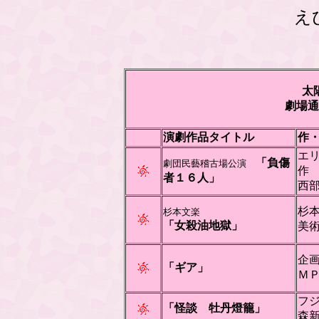
え
太
劇場通
演劇作品タイトル
作
エ
「負傷
劇団民藝稽古場公演
者１６人」
西
杉
杉本文楽
「女殺油地獄」
美
企
「ギア」
Ｍ
フ
「怪談 牡丹燈籠」
森