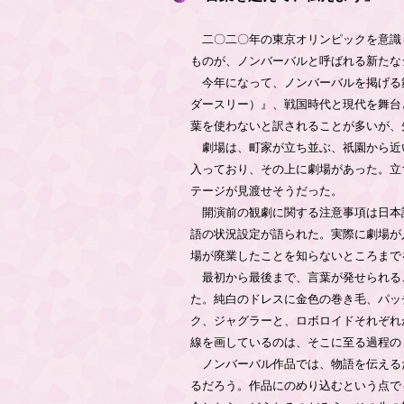
二〇二〇年の東京オリンピックを意識
ものが、ノンバーバルと呼ばれる新たな
今年になって、ノンバーバルを掲げる
ダースリー）』、戦国時代と現代を舞台
葉を使わないと訳されることが多いが、
劇場は、町家が立ち並ぶ、祇園から近
入っており、その上に劇場があった。立
テージが見渡せそうだった。
開演前の観劇に関する注意事項は日本
語の状況設定が語られた。実際に劇場が
場が廃業したことを知らないところまで
最初から最後まで、言葉が発せられる
た。純白のドレスに金色の巻き毛、パッ
ク、ジャグラーと、ロボロイドそれぞれ
線を画しているのは、そこに至る過程の
ノンバーバル作品では、物語を伝える
るだろう。作品にのめり込むという点で