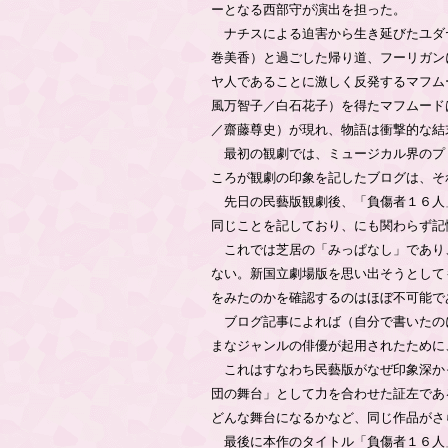
ーとなる西部守が演出を担った。
ナチスによる迫害から生き延びたユダヤ
巻美香）と過ごした帰り道、フーリガン
ヤ人であることに激しく反発するマフム
風万智子／白石花子）を得たマフムード
／齋藤尊史）が現れ、物語は衝撃的な結
最初の観劇では、ミュージカル界のプ
ころが観劇の印象を記したブログは、そ
先日の民藝版観劇後、「負傷者１６人
同じことを記しており、にも関わらず記
これでは芝居の「みっぱなし」であり
ない。新国立劇場版を思い出そうとして
をみたのかを確認するのはほぼ不可能で
ブログ記事によれば（自分で書いたの
まなジャンルの俳優が起用されたために
これはすなわち民藝版がなぜ印象深か
団の舞台」として力を合わせた証左であ
どんな舞台になるかなど、同じ作品がさ
最後に本作のタイトル「負傷者１６人