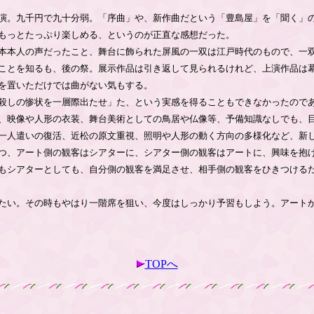
演。九千円で九十分弱。「序曲」や、新作曲だという「豊島屋」を「聞く」
もっとたっぷり楽しめる、というのが正直な感想だった。
本本人の声だったこと、舞台に飾られた屏風の一双は江戸時代のもので、一
ことを知るも、後の祭。展示作品は引き返して見られるけれど、上演作品は
を置いただけでは曲がない気もする。
殺しの惨状を一層際出たせ」た、という実感を得ることもできなかったので
、映像や人形の衣装、舞台美術としての鳥居や仏像等、予備知識なしでも、
一人遣いの復活、近松の原文重視、照明や人形の動く方向の多様化など、新
つ、アート側の観客はシアターに、シアター側の観客はアートに、興味を抱
もシアターとしても、自分側の観客を満足させ、相手側の観客をひきつける
たい。その時もやはり一階席を狙い、今度はしっかり予習もしよう。アート
TOPへ