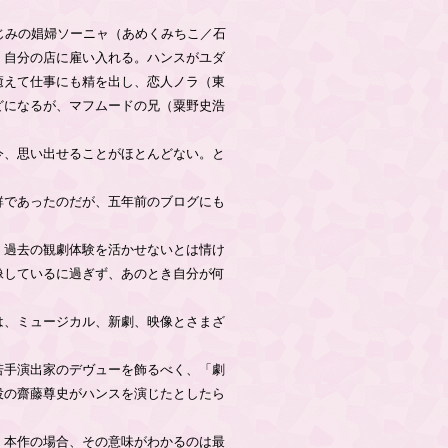
じみの娼婦ソーニャ（あめくみちこ／石
、自分の店に雇い入れる。ハンスがユダ
癒えて仕事にも精を出し、恋人ノラ（東
どになるが、マフムードの兄（粟野史浩
今、思い出せることがほとんどない。と
鮮であったのだが、五年前のブログにも
、過去の観劇体験を活かせないとは情け
像しているに過ぎず、あのとき自分が何
は、ミュージカル、新劇、映像とさまざ
若手演出家のデヴューを飾るべく、「劇
役の齋藤尊史がハンスを演じたとしたら
。本作の場合、その意味がわかるのは最