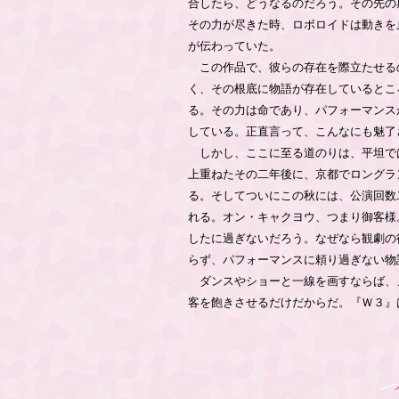
合したら、どうなるのだろう。その先の
その力が尽きた時、ロボロイドは動きを
が伝わっていた。
この作品で、彼らの存在を際立たせる
く、その根底に物語が存在しているとこ
る。その力は命であり、パフォーマンス
している。正直言って、こんなにも魅了
しかし、ここに至る道のりは、平坦で
上重ねたその二年後に、京都でロングラ
る。そしてついにこの秋には、公演回数
れる。オン・キャクヨウ、つまり御客様
したに過ぎないだろう。なぜなら観劇の
らず、パフォーマンスに頼り過ぎない物
ダンスやショーと一線を画すならば、
客を飽きさせるだけだからだ。『Ｗ３』