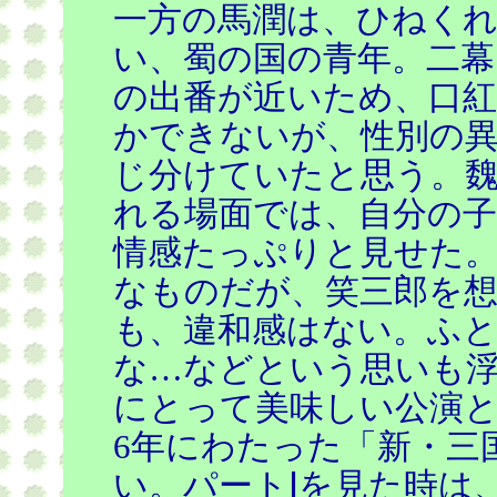
一方の馬潤は、ひねく
い、蜀の国の青年。二幕
の出番が近いため、口
かできないが、性別の
じ分けていたと思う。
れる場面では、自分の
情感たっぷりと見せた。
なものだが、笑三郎を
も、違和感はない。ふと
な…などという思いも浮
にとって美味しい公演
6年にわたった「新・三
い。パートⅠを見た時は