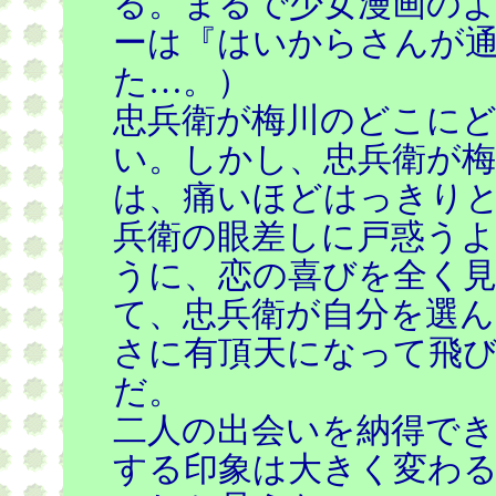
る。まるで少女漫画の
ーは『はいからさんが
た…。）
忠兵衛が梅川のどこに
い。しかし、忠兵衛が
は、痛いほどはっきり
兵衛の眼差しに戸惑うよ
うに、恋の喜びを全く
て、忠兵衛が自分を選
さに有頂天になって飛
だ。
二人の出会いを納得で
する印象は大きく変わ