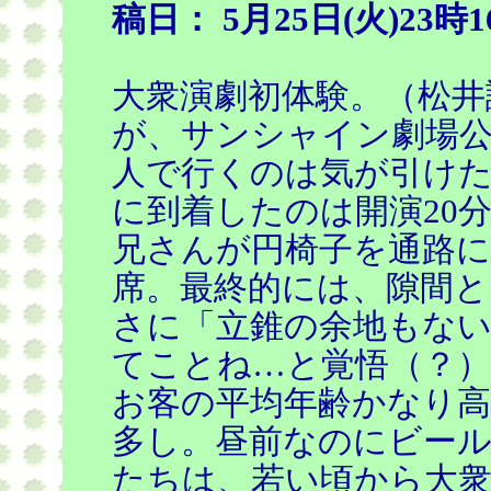
稿日： 5月25日(火)23時1
大衆演劇初体験。（松井
が、サンシャイン劇場公
人で行くのは気が引けた
に到着したのは開演20
兄さんが円椅子を通路
席。最終的には、隙間と
さに「立錐の余地もない
てことね…と覚悟（？）
お客の平均年齢かなり
多し。昼前なのにビー
たちは、若い頃から大