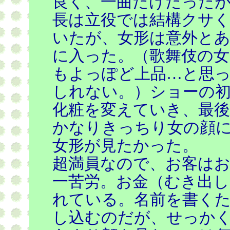
良く、一曲だけだったが
長は立役では結構クサ
いたが、女形は意外とあ
に入った。（歌舞伎の
もよっぽど上品…と思
しれない。）ショーの
化粧を変えていき、最後
かなりきっちり女の顔
女形が見たかった。
超満員なので、お客は
一苦労。お金（むき出し
れている。名前を書くた
し込むのだが、せっか