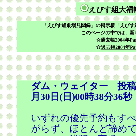
えびす組大福帳／
「えびす組劇場見聞録」の掲示板「えびす組
このページの中では、
新
☆過去帳2004年Par
☆
過去帳
2004年Pa
ダム・ウェイター 投稿
月30日(日)00時38分36秒
いずれの優先予約もすべ
がらず、ほとんど諦め