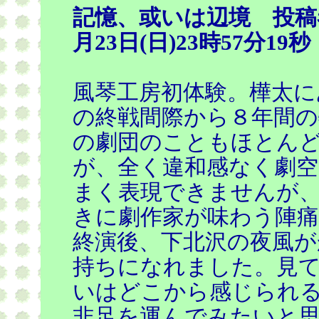
記憶、或いは辺境 投稿
月23日(日)23時57分19秒
風琴工房初体験。樺太に
の終戦間際から８年間の
の劇団のこともほとん
が、全く違和感なく劇
まく表現できませんが
きに劇作家が味わう陣
終演後、下北沢の夜風が
持ちになれました。見
いはどこから感じられ
非足を運んでみたいと