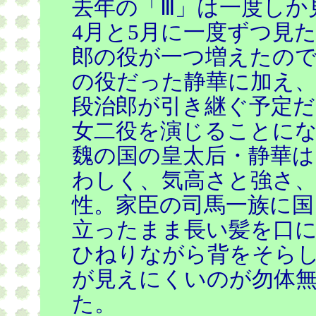
去年の「Ⅲ」は一度しか
4月と5月に一度ずつ見
郎の役が一つ増えたの
の役だった静華に加え、
段治郎が引き継ぐ予定だ
女二役を演じることに
魏の国の皇太后・静華は
わしく、気高さと強さ
性。家臣の司馬一族に国
立ったまま長い髪を口
ひねりながら背をそら
が見えにくいのが勿体
た。