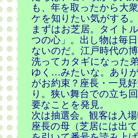
も、年を取ったから大
ケを知りたい気がする
まずはお芝居。タイト
つの心」。出し物は毎
ないのだ。江戸時代の博
洗ってカタギになった
ゆく…みたいな。あり
がお約束？座長・一見好
り。狭い舞台での立ち
要なことを発見。
次は抽選会。観客は入場
座長の母（芝居には出
を引いて番号を読み上