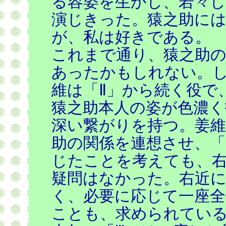
る容姿を生かし、若々
演じきった。猿之助には
が、私は好きである。
これまで通り、猿之助
あったかもしれない。し
維は「Ⅱ」から続く役で
猿之助本人の姿が色濃く
深い繋がりを持つ。姜維
助の関係を連想させ、「
じたことを考えても、
疑問はなかった。右近
く、必要に応じて一座全
ことも、求められてい