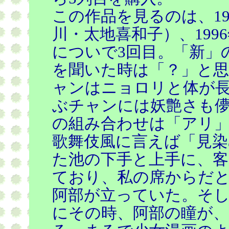
この作品を見るのは、1
川・太地喜和子）、199
についで3回目。「新」
を聞いた時は「？」と思
ャンはニョロリと体が
ぶチャンには妖艶さも
の組み合わせは「アリ
歌舞伎風に言えば「見染
た池の下手と上手に、
ており、私の席からだと
阿部が立っていた。そ
にその時、阿部の瞳が