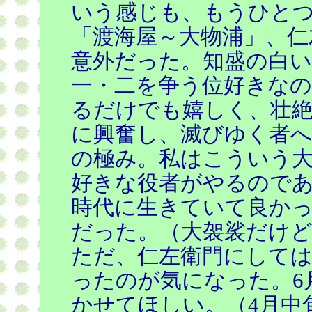
いう感じも、もうひと
「渡海屋～大物浦」、仁
意外だった。知盛の白い
一・二を争う位好きなの
るだけでも嬉しく、壮
に興奮し、滅びゆく者
の極み。私はこういう
好きな役者がやるので
時代に生きていて良か
だった。（大袈裟だけど
ただ、仁左衛門にして
ったのが気になった。6
かせてほしい。（4月中