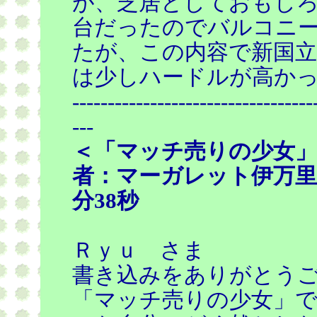
が、芝居としておもし
台だったのでバルコニ
たが、この内容で新国立
は少しハードルが高か
----------------------------------
---
＜「マッチ売りの少女」
者：マーガレット伊万里 投
分38秒
Ｒｙｕ さま
書き込みをありがとう
「マッチ売りの少女」