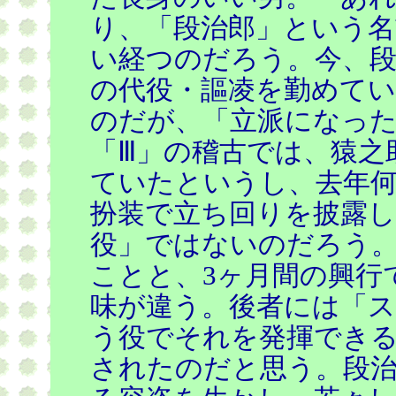
り、「段治郎」という
い経つのだろう。今、段
の代役・謳凌を勤めて
のだが、「立派になっ
「Ⅲ」の稽古では、猿之
ていたというし、去年
扮装で立ち回りを披露
役」ではないのだろう
ことと、3ヶ月間の興行
味が違う。後者には「ス
う役でそれを発揮でき
されたのだと思う。段