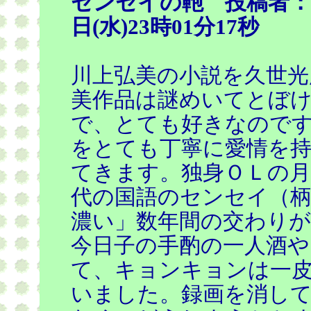
センセイの鞄 投稿者：ビ
日(水)23時01分17秒
川上弘美の小説を久世光
美作品は謎めいてとぼ
で、とても好きなので
をとても丁寧に愛情を
てきます。独身ＯＬの月
代の国語のセンセイ（
濃い」数年間の交わりが
今日子の手酌の一人酒
て、キョンキョンは一
いました。録画を消し