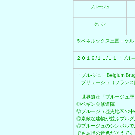
ブルージュ
ケルン
※ベネルックス三国＋ケル
２０１９/１１/１１「ブル―ジュ
「ブル‐ジュ＝Belgium
ブリュージュ（フランス
世界遺産
「ブルージュ歴
◎ベギン会修道院
◎ブルージュ歴史地区の中
◎素敵な建物が並ぶブルグ
◎ブルージュのシンボルで
でも屈指の音色だそうです