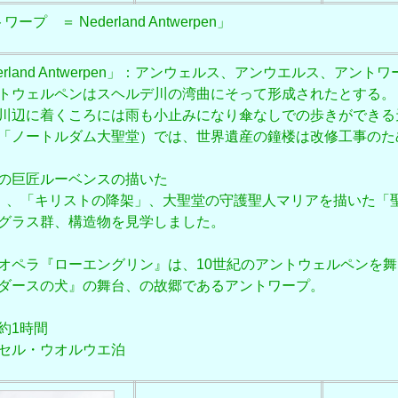
 ＝ Nederland Antwerpen」
rland Antwerpen」：アンウェルス、アンウエルス、アン
トウェルペンはスヘルデ川の湾曲にそって形成されたとする。
川辺に着くころには雨も小止みになり傘なしでの歩きができる
「ノートルダム大聖堂）では、
世界遺産の鐘楼
は改修工事のた
の巨匠ルーベンスの描いた
」、「キリストの降架」
、大聖堂の守護聖人マリアを描いた「
グラス群、構造物を見学しました。
オペラ『ローエングリン』は、10世紀のアントウェルペンを
ダースの犬』の舞台、の故郷であるアントワープ。
約1時間
セル・ウオルウエ泊