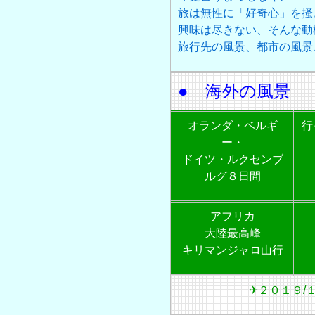
旅は無性に「好奇心」を掻
興味は尽きない、そんな動
旅行先の風景、都市の風
● 海外の風景
オランダ・ベルギ
行
ー・
ドイツ・ルクセンブ
ルグ８日間
アフリカ
大陸最高峰
キリマンジャロ山行
✈２０１９/