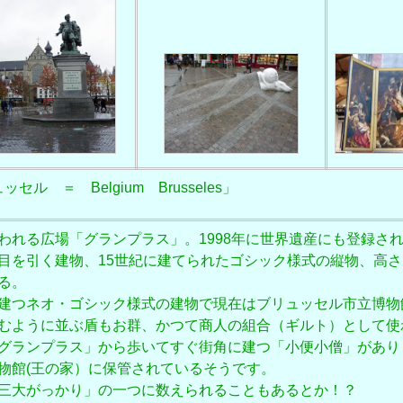
ル ＝ Belgium Brusseles」
る広場「グランプラス」。1998年に世界遺産にも登録さ
目を引く建物、15世紀に建てられたゴシック様式の縦物、高
る。
建つネオ・ゴシック様式の建物で現在はブリュッセル市立博物
むように並ぶ盾もお群、かつて商人の組合（ギルト）として使
グランプラス」から歩いてすぐ街角に建つ「小便小僧」があり
物館(王の家）に保管されているそうです。
三大がっかり」の一つに数えられることもあるとか！？