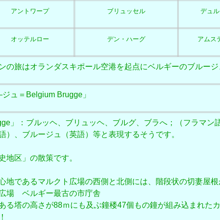
アントワープ
ブリュッセル
デュル
オッテルロー
デン・ハーグ
アムス
ンの旅はオランダスキポール空港を起点にベルギーのブルージ
＝Belgium Brugge」
 Brugge」：ブルッヘ、ブリュッヘ、ブルグ、ブラへ；（フラマ
語）、ブルージュ（英語）等と表現するそうです。
史地区」
の散策です。
心地であるマルクト広場の西側と北側には、階段状の切妻屋根
広場 ベルギー最古の市庁舎
ある塔の高さが88ｍにも及ぶ鐘楼47個もの鐘が組み込まれたカ
！