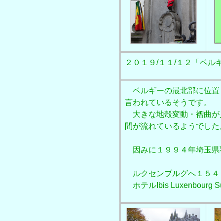
２０１９/１１/１２「ベルギー
ベルギーの最北部に位置
言われているそうです。
大きな地殻変動・褶曲が
間が流れているようでした
因みに１９９４年埼玉県
ルクセンブルグへ１５４
ホテルIbis Luxenbourg S