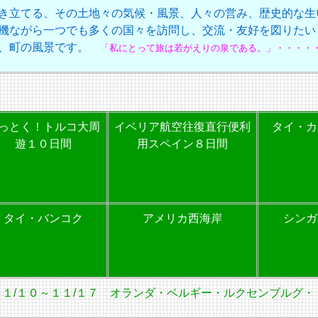
き立てる、その土地々の気候・風景、人々の営み、歴史的な生
機ながら一つでも多くの国々を訪問し、交流・友好を図りたい
景、町の風景です。
「私にとって旅は若がえりの泉である。」・・・・
っとく！トルコ大周
イベリア航空往復直行便利
タイ・カ
遊１０日間
用スペイン８日間
タイ・バンコク
アメリカ西海岸
シンガ
１１/１０～１１/１７ オランダ・ベルギー・ルクセンブルグ・