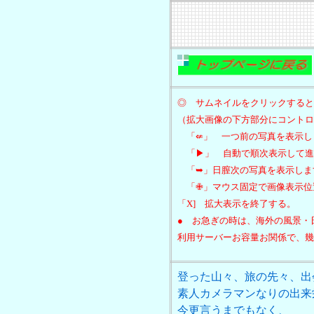
◎ サムネイルをクリックすると
（拡大画像の下方部分にコントロ
「⇍」 一つ前の写真を表示し
「▶」 自動で順次表示して進
「➥」日膣次の写真を表示しま
「✙」マウス固定で画像表示位
「X] 拡大表示を終了する。
● お急ぎの時は、海外の風景・
利用サーバーお容量お関係で、幾
登った山々、旅の先々、出
素人カメラマンなりの出来
今更言うまでもなく、